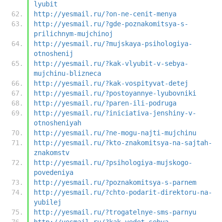
lyubit
http://yesmail.ru/?on-ne-cenit-menya
http://yesmail.ru/?gde-poznakomitsya-s-
prilichnym-mujchinoj
http://yesmail.ru/?mujskaya-psihologiya-
otnoshenij
http://yesmail.ru/?kak-vlyubit-v-sebya-
mujchinu-blizneca
http://yesmail.ru/?kak-vospityvat-detej
http://yesmail.ru/?postoyannye-lyubovniki
http://yesmail.ru/?paren-ili-podruga
http://yesmail.ru/?iniciativa-jenshiny-v-
otnosheniyah
http://yesmail.ru/?ne-mogu-najti-mujchinu
http://yesmail.ru/?kto-znakomitsya-na-sajtah-
znakomstv
http://yesmail.ru/?psihologiya-mujskogo-
povedeniya
http://yesmail.ru/?poznakomitsya-s-parnem
http://yesmail.ru/?chto-podarit-direktoru-na-
yubilej
http://yesmail.ru/?trogatelnye-sms-parnyu
http://yesmail.ru/?kak-vedet-sebya-