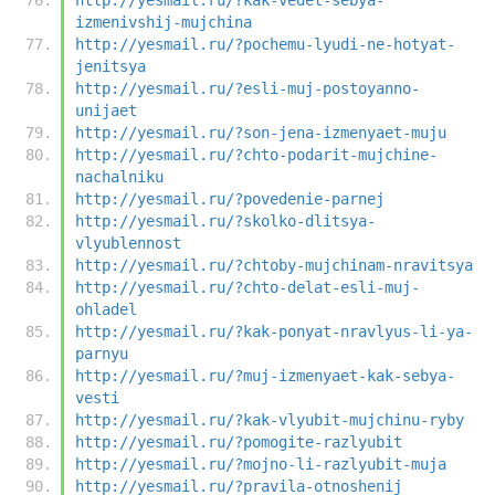
izmenivshij-mujchina
http://yesmail.ru/?pochemu-lyudi-ne-hotyat-
jenitsya
http://yesmail.ru/?esli-muj-postoyanno-
unijaet
http://yesmail.ru/?son-jena-izmenyaet-muju
http://yesmail.ru/?chto-podarit-mujchine-
nachalniku
http://yesmail.ru/?povedenie-parnej
http://yesmail.ru/?skolko-dlitsya-
vlyublennost
http://yesmail.ru/?chtoby-mujchinam-nravitsya
http://yesmail.ru/?chto-delat-esli-muj-
ohladel
http://yesmail.ru/?kak-ponyat-nravlyus-li-ya-
parnyu
http://yesmail.ru/?muj-izmenyaet-kak-sebya-
vesti
http://yesmail.ru/?kak-vlyubit-mujchinu-ryby
http://yesmail.ru/?pomogite-razlyubit
http://yesmail.ru/?mojno-li-razlyubit-muja
http://yesmail.ru/?pravila-otnoshenij