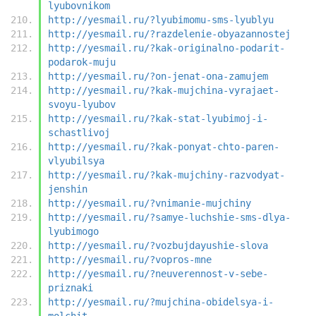
lyubovnikom
http://yesmail.ru/?lyubimomu-sms-lyublyu
http://yesmail.ru/?razdelenie-obyazannostej
http://yesmail.ru/?kak-originalno-podarit-
podarok-muju
http://yesmail.ru/?on-jenat-ona-zamujem
http://yesmail.ru/?kak-mujchina-vyrajaet-
svoyu-lyubov
http://yesmail.ru/?kak-stat-lyubimoj-i-
schastlivoj
http://yesmail.ru/?kak-ponyat-chto-paren-
vlyubilsya
http://yesmail.ru/?kak-mujchiny-razvodyat-
jenshin
http://yesmail.ru/?vnimanie-mujchiny
http://yesmail.ru/?samye-luchshie-sms-dlya-
lyubimogo
http://yesmail.ru/?vozbujdayushie-slova
http://yesmail.ru/?vopros-mne
http://yesmail.ru/?neuverennost-v-sebe-
priznaki
http://yesmail.ru/?mujchina-obidelsya-i-
molchit