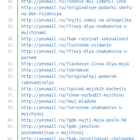
http://yesmail.ru/?sonnik-muj-izmenil-jene
http://yesmail.ru/?originalnye-podarki-shefu-
na-den-rojdeniya
http://yesmail.ru/?vyjti-zamuj-za-alkogolika
http://yesmail.ru/?frazy-dlya-znakomstva-s-
mujchinami
http://yesmail.ru/?kak-razvivat-seksualnost
http://yesmail.ru/?luchshee-svidanie
http://yesmail.ru/?frazy-dlya-znakomstva-s-
parnem
http://yesmail.ru/?laskovye-slova-dlya-muja
http://yesmail.ru/?skromnoe
http://yesmail.ru/?originalnyj-podarok-
rukovoditelyu
http://yesmail.ru/?spisok-mujskih-kachestv
http://yesmail.ru/?chem-vozbudit-mujchinu
http://yesmail.ru/?muj-mladshe
http://yesmail.ru/?sereznoe-znakomstvo-s-
mujchinoj
http://yesmail.ru/?gde-najti-muja-posle-50
http://yesmail.ru/?gde-jenshine-
poznakomitsya-s-mujchinoj
http://yesmail.ru/?kak-zaintrigovat-cheloveka