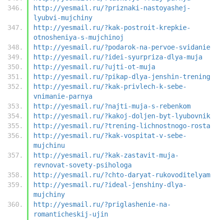
http://yesmail.ru/?priznaki-nastoyashej-
lyubvi-mujchiny
http://yesmail.ru/?kak-postroit-krepkie-
otnosheniya-s-mujchinoj
http://yesmail.ru/?podarok-na-pervoe-svidanie
http://yesmail.ru/?idei-syurpriza-dlya-muja
http://yesmail.ru/?ujti-ot-muja
http://yesmail.ru/?pikap-dlya-jenshin-trening
http://yesmail.ru/?kak-privlech-k-sebe-
vnimanie-parnya
http://yesmail.ru/?najti-muja-s-rebenkom
http://yesmail.ru/?kakoj-doljen-byt-lyubovnik
http://yesmail.ru/?trening-lichnostnogo-rosta
http://yesmail.ru/?kak-vospitat-v-sebe-
mujchinu
http://yesmail.ru/?kak-zastavit-muja-
revnovat-sovety-psihologa
http://yesmail.ru/?chto-daryat-rukovoditelyam
http://yesmail.ru/?ideal-jenshiny-dlya-
mujchiny
http://yesmail.ru/?priglashenie-na-
romanticheskij-ujin