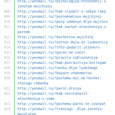
http://yesmail.ru/?psihologiya-otnoshenij-s-
jenatym-mujchinoj
http://yesmail.ru/?kak-vlyubit-v-sebya-raka
http://yesmail.ru/?poznakomlyus-mujchinoj
http://yesmail.ru/?pozy-udobnye-dlya-mujchin
http://yesmail.ru/?kak-nachat-otnosheniya-s-
parnem
http://yesmail.ru/?kachestvo-mujchiny
http://yesmail.ru/?vernut-muja-ot-lyubovnicy
http://yesmail.ru/?chto-podarit-injeneru
http://yesmail.ru/?paren-ne-cenit
http://yesmail.ru/?pravila-soblazneniya
http://yesmail.ru/?kak-ponravitsya-kollegam
http://yesmail.ru/?smska-dlya-lyubimogo
http://yesmail.ru/?boyazn-znakomstva
http://yesmail.ru/?pochemu-muj-ne-hochet-
vtorogo-rebenka
http://yesmail.ru/?parni-druzya
http://yesmail.ru/?kak-vosstanovit-
otnosheniya-v-seme
http://yesmail.ru/?pochemu-parni-ne-zvonyat
http://yesmail.ru/?treningi--dlya-jenshin-
besplatno