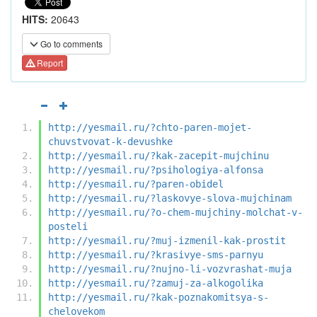
HITS:
20643
Go to comments
Report
http://yesmail.ru/?chto-paren-mojet-
chuvstvovat-k-devushke
http://yesmail.ru/?kak-zacepit-mujchinu
http://yesmail.ru/?psihologiya-alfonsa
http://yesmail.ru/?paren-obidel
http://yesmail.ru/?laskovye-slova-mujchinam
http://yesmail.ru/?o-chem-mujchiny-molchat-v-
posteli
http://yesmail.ru/?muj-izmenil-kak-prostit
http://yesmail.ru/?krasivye-sms-parnyu
http://yesmail.ru/?nujno-li-vozvrashat-muja
http://yesmail.ru/?zamuj-za-alkogolika
http://yesmail.ru/?kak-poznakomitsya-s-
chelovekom