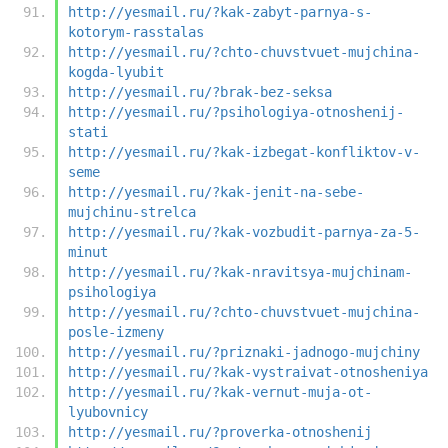
http://yesmail.ru/?kak-zabyt-parnya-s-
kotorym-rasstalas
http://yesmail.ru/?chto-chuvstvuet-mujchina-
kogda-lyubit
http://yesmail.ru/?brak-bez-seksa
http://yesmail.ru/?psihologiya-otnoshenij-
stati
http://yesmail.ru/?kak-izbegat-konfliktov-v-
seme
http://yesmail.ru/?kak-jenit-na-sebe-
mujchinu-strelca
http://yesmail.ru/?kak-vozbudit-parnya-za-5-
minut
http://yesmail.ru/?kak-nravitsya-mujchinam-
psihologiya
http://yesmail.ru/?chto-chuvstvuet-mujchina-
posle-izmeny
http://yesmail.ru/?priznaki-jadnogo-mujchiny
http://yesmail.ru/?kak-vystraivat-otnosheniya
http://yesmail.ru/?kak-vernut-muja-ot-
lyubovnicy
http://yesmail.ru/?proverka-otnoshenij