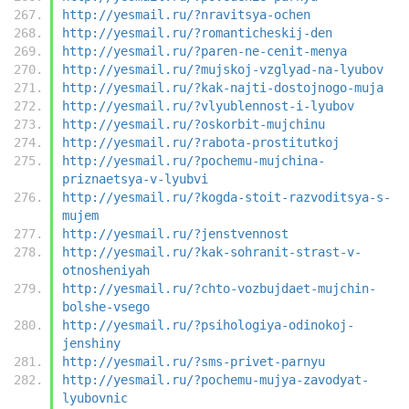
http://yesmail.ru/?nravitsya-ochen
http://yesmail.ru/?romanticheskij-den
http://yesmail.ru/?paren-ne-cenit-menya
http://yesmail.ru/?mujskoj-vzglyad-na-lyubov
http://yesmail.ru/?kak-najti-dostojnogo-muja
http://yesmail.ru/?vlyublennost-i-lyubov
http://yesmail.ru/?oskorbit-mujchinu
http://yesmail.ru/?rabota-prostitutkoj
http://yesmail.ru/?pochemu-mujchina-
priznaetsya-v-lyubvi
http://yesmail.ru/?kogda-stoit-razvoditsya-s-
mujem
http://yesmail.ru/?jenstvennost
http://yesmail.ru/?kak-sohranit-strast-v-
otnosheniyah
http://yesmail.ru/?chto-vozbujdaet-mujchin-
bolshe-vsego
http://yesmail.ru/?psihologiya-odinokoj-
jenshiny
http://yesmail.ru/?sms-privet-parnyu
http://yesmail.ru/?pochemu-mujya-zavodyat-
lyubovnic