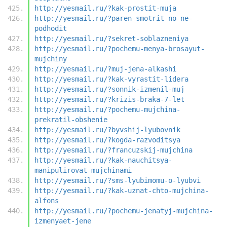
http://yesmail.ru/?kak-prostit-muja
http://yesmail.ru/?paren-smotrit-no-ne-
podhodit
http://yesmail.ru/?sekret-soblazneniya
http://yesmail.ru/?pochemu-menya-brosayut-
mujchiny
http://yesmail.ru/?muj-jena-alkashi
http://yesmail.ru/?kak-vyrastit-lidera
http://yesmail.ru/?sonnik-izmenil-muj
http://yesmail.ru/?krizis-braka-7-let
http://yesmail.ru/?pochemu-mujchina-
prekratil-obshenie
http://yesmail.ru/?byvshij-lyubovnik
http://yesmail.ru/?kogda-razvoditsya
http://yesmail.ru/?francuzskij-mujchina
http://yesmail.ru/?kak-nauchitsya-
manipulirovat-mujchinami
http://yesmail.ru/?sms-lyubimomu-o-lyubvi
http://yesmail.ru/?kak-uznat-chto-mujchina-
alfons
http://yesmail.ru/?pochemu-jenatyj-mujchina-
izmenyaet-jene