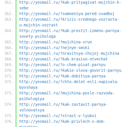
http://yesmail.ru/?kak-prityagivat-mujchin-k-
sebe
http://yesmail.ru/?somneniya-pered-svadboj
http://yesmail.ru/?krizis-srednego-vozrasta-
u-mujchin-vozrast
http://yesmail.ru/?kak-prostit-izmenu-parnya-
sovety-psihologa
http://yesmail.ru/?mujchina-vrun
http://yesmail.ru/?nejnye-smski
http://yesmail.ru/?nravitsya-chujoj-mujchina
http://yesmail.ru/?kak-krasivo-otvechat
http://yesmail.ru/?o-chem-pisat-parnyu
http://yesmail.ru/?kakie-slova-govorit-parnyu
http://yesmail.ru/?kak-dobitsya-parnya
http://yesmail.ru/?chto-delat-esli-napisala-
byvshaya
http://yesmail.ru/?mujchina-posle-razvoda-
psihologiya
http://yesmail.ru/?kak-zastavit-parnya-
volnovatsya
http://yesmail.ru/?strast-v-lyubvi
http://yesmail.ru/?kak-privlech-v-dom-
mujchinu