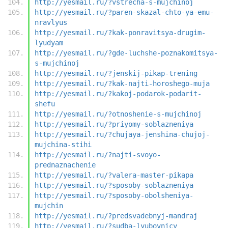
http://yesmail.ru/?vstrecha-s-mujchinoj
http://yesmail.ru/?paren-skazal-chto-ya-emu-
nravlyus
http://yesmail.ru/?kak-ponravitsya-drugim-
lyudyam
http://yesmail.ru/?gde-luchshe-poznakomitsya-
s-mujchinoj
http://yesmail.ru/?jenskij-pikap-trening
http://yesmail.ru/?kak-najti-horoshego-muja
http://yesmail.ru/?kakoj-podarok-podarit-
shefu
http://yesmail.ru/?otnoshenie-s-mujchinoj
http://yesmail.ru/?priyomy-soblazneniya
http://yesmail.ru/?chujaya-jenshina-chujoj-
mujchina-stihi
http://yesmail.ru/?najti-svoyo-
prednaznachenie
http://yesmail.ru/?valera-master-pikapa
http://yesmail.ru/?sposoby-soblazneniya
http://yesmail.ru/?sposoby-obolsheniya-
mujchin
http://yesmail.ru/?predsvadebnyj-mandraj
http://yesmail.ru/?sudba-lyubovnicy