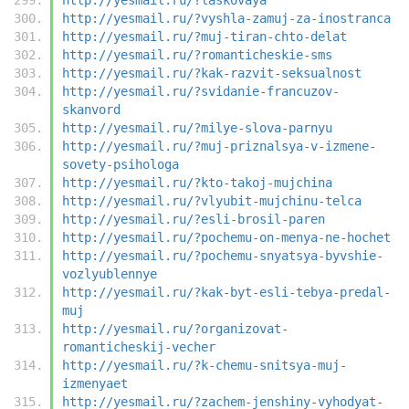
http://yesmail.ru/?vyshla-zamuj-za-inostranca
http://yesmail.ru/?muj-tiran-chto-delat
http://yesmail.ru/?romanticheskie-sms
http://yesmail.ru/?kak-razvit-seksualnost
http://yesmail.ru/?svidanie-francuzov-
skanvord
http://yesmail.ru/?milye-slova-parnyu
http://yesmail.ru/?muj-priznalsya-v-izmene-
sovety-psihologa
http://yesmail.ru/?kto-takoj-mujchina
http://yesmail.ru/?vlyubit-mujchinu-telca
http://yesmail.ru/?esli-brosil-paren
http://yesmail.ru/?pochemu-on-menya-ne-hochet
http://yesmail.ru/?pochemu-snyatsya-byvshie-
vozlyublennye
http://yesmail.ru/?kak-byt-esli-tebya-predal-
muj
http://yesmail.ru/?organizovat-
romanticheskij-vecher
http://yesmail.ru/?k-chemu-snitsya-muj-
izmenyaet
http://yesmail.ru/?zachem-jenshiny-vyhodyat-