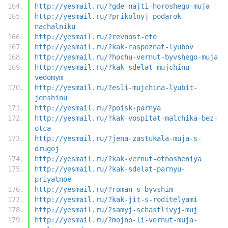
http://yesmail.ru/?gde-najti-horoshego-muja
http://yesmail.ru/?prikolnyj-podarok-
nachalniku
http://yesmail.ru/?revnost-eto
http://yesmail.ru/?kak-raspoznat-lyubov
http://yesmail.ru/?hochu-vernut-byvshego-muja
http://yesmail.ru/?kak-sdelat-mujchinu-
vedomym
http://yesmail.ru/?esli-mujchina-lyubit-
jenshinu
http://yesmail.ru/?poisk-parnya
http://yesmail.ru/?kak-vospitat-malchika-bez-
otca
http://yesmail.ru/?jena-zastukala-muja-s-
drugoj
http://yesmail.ru/?kak-vernut-otnosheniya
http://yesmail.ru/?kak-sdelat-parnyu-
priyatnoe
http://yesmail.ru/?roman-s-byvshim
http://yesmail.ru/?kak-jit-s-roditelyami
http://yesmail.ru/?samyj-schastlivyj-muj
http://yesmail.ru/?mojno-li-vernut-muja-