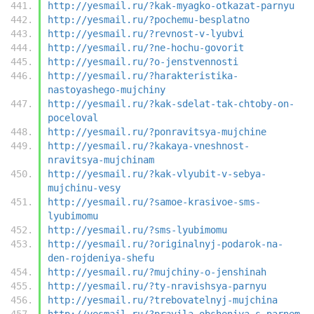
http://yesmail.ru/?kak-myagko-otkazat-parnyu
http://yesmail.ru/?pochemu-besplatno
http://yesmail.ru/?revnost-v-lyubvi
http://yesmail.ru/?ne-hochu-govorit
http://yesmail.ru/?o-jenstvennosti
http://yesmail.ru/?harakteristika-
nastoyashego-mujchiny
http://yesmail.ru/?kak-sdelat-tak-chtoby-on-
poceloval
http://yesmail.ru/?ponravitsya-mujchine
http://yesmail.ru/?kakaya-vneshnost-
nravitsya-mujchinam
http://yesmail.ru/?kak-vlyubit-v-sebya-
mujchinu-vesy
http://yesmail.ru/?samoe-krasivoe-sms-
lyubimomu
http://yesmail.ru/?sms-lyubimomu
http://yesmail.ru/?originalnyj-podarok-na-
den-rojdeniya-shefu
http://yesmail.ru/?mujchiny-o-jenshinah
http://yesmail.ru/?ty-nravishsya-parnyu
http://yesmail.ru/?trebovatelnyj-mujchina
http://yesmail.ru/?pravila-obsheniya-s-parnem