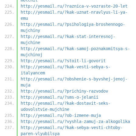
http://yesmail.ru/?raznica-v-vozraste-20-let
http://yesmail.ru/?kak-uznat-nravlyus-li-ya-
emu
http://yesmail.ru/?psihologiya-broshennogo-
mujchiny
http://yesmail.ru/?kak-stat-interesnoj-
mujchine
http://yesmail.ru/?kak-samoj-poznakomitsya-s-
mujchinoj
http://yesmail.ru/?stoit-li-govorit
http://yesmail.ru/?kak-vesti-sebya-s-
italyancem
http://yesmail.ru/?obshenie-s-byvshej-jenoj-
muja
http://yesmail.ru/?prichiny-razvodov
http://yesmail.ru/?sms-o-jelanii
http://yesmail.ru/?kak-dostavit-seks-
udovolstvie-mujchine
http://yesmail.ru/?ob-izmene-muja
http://yesmail.ru/?vyshla-zamuj-za-alkogolika
http://yesmail.ru/?kak-sebya-vesti-chtoby-
paren-vlyubilsya