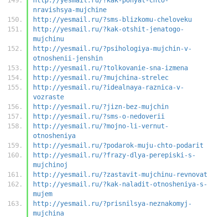
nravishsya-mujchine
http://yesmail.ru/?sms-blizkomu-cheloveku
http://yesmail.ru/?kak-otshit-jenatogo-
mujchinu
http://yesmail.ru/?psihologiya-mujchin-v-
otnoshenii-jenshin
http://yesmail.ru/?tolkovanie-sna-izmena
http://yesmail.ru/?mujchina-strelec
http://yesmail.ru/?idealnaya-raznica-v-
vozraste
http://yesmail.ru/?jizn-bez-mujchin
http://yesmail.ru/?sms-o-nedoverii
http://yesmail.ru/?mojno-li-vernut-
otnosheniya
http://yesmail.ru/?podarok-muju-chto-podarit
http://yesmail.ru/?frazy-dlya-perepiski-s-
mujchinoj
http://yesmail.ru/?zastavit-mujchinu-revnovat
http://yesmail.ru/?kak-naladit-otnosheniya-s-
mujem
http://yesmail.ru/?prisnilsya-neznakomyj-
mujchina