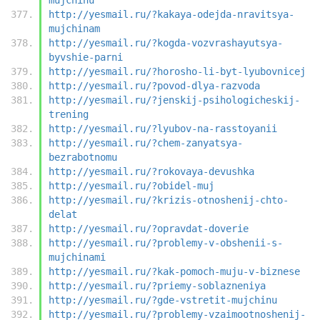
http://yesmail.ru/?kakaya-odejda-nravitsya-
mujchinam
http://yesmail.ru/?kogda-vozvrashayutsya-
byvshie-parni
http://yesmail.ru/?horosho-li-byt-lyubovnicej
http://yesmail.ru/?povod-dlya-razvoda
http://yesmail.ru/?jenskij-psihologicheskij-
trening
http://yesmail.ru/?lyubov-na-rasstoyanii
http://yesmail.ru/?chem-zanyatsya-
bezrabotnomu
http://yesmail.ru/?rokovaya-devushka
http://yesmail.ru/?obidel-muj
http://yesmail.ru/?krizis-otnoshenij-chto-
delat
http://yesmail.ru/?opravdat-doverie
http://yesmail.ru/?problemy-v-obshenii-s-
mujchinami
http://yesmail.ru/?kak-pomoch-muju-v-biznese
http://yesmail.ru/?priemy-soblazneniya
http://yesmail.ru/?gde-vstretit-mujchinu
http://yesmail.ru/?problemy-vzaimootnoshenij-