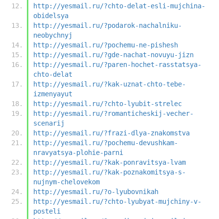
http://yesmail.ru/?chto-delat-esli-mujchina-
obidelsya
http://yesmail.ru/?podarok-nachalniku-
neobychnyj
http://yesmail.ru/?pochemu-ne-pishesh
http://yesmail.ru/?gde-nachat-novuyu-jizn
http://yesmail.ru/?paren-hochet-rasstatsya-
chto-delat
http://yesmail.ru/?kak-uznat-chto-tebe-
izmenyayut
http://yesmail.ru/?chto-lyubit-strelec
http://yesmail.ru/?romanticheskij-vecher-
scenarij
http://yesmail.ru/?frazi-dlya-znakomstva
http://yesmail.ru/?pochemu-devushkam-
nravyatsya-plohie-parni
http://yesmail.ru/?kak-ponravitsya-lvam
http://yesmail.ru/?kak-poznakomitsya-s-
nujnym-chelovekom
http://yesmail.ru/?o-lyubovnikah
http://yesmail.ru/?chto-lyubyat-mujchiny-v-
posteli