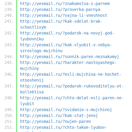
http://yesmail.ru/?znakomstva-s-parnem
http://yesmail.ru/?proverka-parnya
http://yesmail.ru/?vajna-li-vneshnost
http://yesmail.ru/?kak-sdelat-brak-
schastlivym
http://yesmail.ru/?podarok-na-novyj-god-
lyubovniku
http://yesmail.ru/?kak-vlyubit-v-sebya-
vzroslogo-mujchinu
http://yesmail.ru/?sonnik-paren-neznakomyj
http://yesmail.ru/?harakter-nastoyashego-
mujchiny
http://yesmail.ru/?esli-mujchina-ne-hochet-
otnoshenij
http://yesmail.ru/?podarok-rukovoditelyu-ot-
kollektiva
http://yesmail.ru/?chto-delat-esli-paren-ne-
lyubit
http://yesmail.ru/?svidanie-s-mujchinoj
http://yesmail.ru/?kak-stat-jenoj
http://yesmail.ru/?nujen-paren
http://yesmail.ru/?chto-takoe-lyubov-