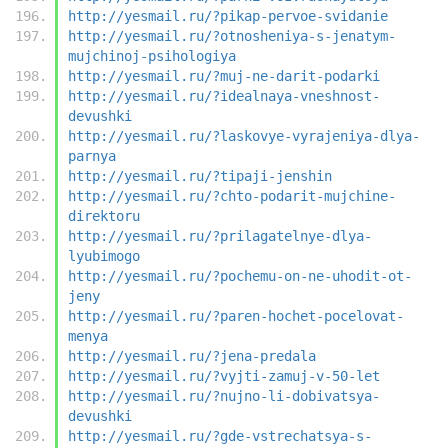
http://yesmail.ru/?pikap-pervoe-svidanie
http://yesmail.ru/?otnosheniya-s-jenatym-
mujchinoj-psihologiya
http://yesmail.ru/?muj-ne-darit-podarki
http://yesmail.ru/?idealnaya-vneshnost-
devushki
http://yesmail.ru/?laskovye-vyrajeniya-dlya-
parnya
http://yesmail.ru/?tipaji-jenshin
http://yesmail.ru/?chto-podarit-mujchine-
direktoru
http://yesmail.ru/?prilagatelnye-dlya-
lyubimogo
http://yesmail.ru/?pochemu-on-ne-uhodit-ot-
jeny
http://yesmail.ru/?paren-hochet-pocelovat-
menya
http://yesmail.ru/?jena-predala
http://yesmail.ru/?vyjti-zamuj-v-50-let
http://yesmail.ru/?nujno-li-dobivatsya-
devushki
http://yesmail.ru/?gde-vstrechatsya-s-