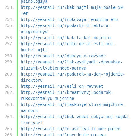
psihologiya
http://yesmail.ru/?kak-najti-muja-posle-50-
let
http://yesmail.ru/?rokovaya-jenshina-eto
http://yesmail.ru/?podarki-direktoru-
originalnye
http://yesmail.ru/?kak-laskat-mujchin
http://yesmail.ru/?chto-delat-esli-muj-
hochet-ujti
http://yesmail.ru/?dumayu-o-razvode
http://yesmail.ru/?tak-vyglyadit-devushka-
glazami-vlyublennogo-parnya
http://yesmail.ru/?podarok-na-den-rojdenie-
direktoru
http://yesmail.ru/?esli-on-revnuet
http://yesmail.ru/?kreativnyj-podarok-
rukovoditelyu-mujchine
http://yesmail.ru/?laskovye-slova-mujchine-
na-noch
http://yesmail.ru/?kak-vedet-sebya-muj-kogda-
izmenyaet
http://yesmail.ru/?nravitsya-li-mne-paren
http://yesmail.ru/?povedenie-parnya