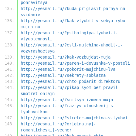
ponravitsya
http://yesmail.ru/?kuda-priglasit-parnya-na-
svidanie
http://yesmail.ru/?kak-vlyubit-v-sebya-rybu-
mujchinu
http://yesmail.ru/?psihologiya-lyubvi-i-
vlyublennosti
http://yesmail.ru/?esli-mujchina-uhodit-i-
vozvrashaetsya
http://yesmail.ru/?kak-vozbujdat-muja
http://yesmail.ru/?paren-i-devushka-v-posteli
http://yesmail.ru/?pokorit-mujchinu-lva
http://yesmail.ru/?sekrety-soblazna
http://yesmail.ru/?chto-podarit-direktoru
http://yesmail.ru/?pikap-syom-bez-pravil-
smotret-onlajn
http://yesmail.ru/?snitsya-izmena-muja
http://yesmail.ru/?razryv-otnoshenij-s-
lyubovnikom
http://yesmail.ru/?strelec-mujchina-v-lyubvi
http://yesmail.ru/?originalnyj-
romanticheskij-vecher
http://yesmail.ru/?kak-ponyat-chto-