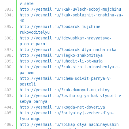
v-seme
http://yesmail.ru/?kak-uvlech-soboj-mujchinu
http://yesmail.ru/?kak-soblaznit-jenshinu-za-
40
http://yesmail.ru/?podarok-mujchine-
rukovoditelyu
http://yesmail.ru/?devushkam-nravyatsya-
plohie-parni
http://yesmail.ru/?podarok-dlya-nachalnika
http://yesmail.ru/?legko-znakomitsya
http://yesmail.ru/?uhodit-li-ot-muja
http://yesmail.ru/?kak-stroit-otnosheniya-s-
parnem
http://yesmail.ru/?chem-udivit-parnya-v-
posteli
http://yesmail.ru/?kak-dumayut-mujchiny
http://yesmail.ru/?psihologiya-kak-vlyubit-v-
sebya-parnya
http://yesmail.ru/?kogda-net-doveriya
http://yesmail.ru/?priyatnyj-vecher-dlya-
lyubimogo
http://yesmail.ru/?pikap-dlya-nachinayushih