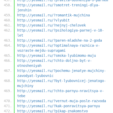
http://yesmail.ru/?smotret-treningi-dlya-
jenshin
http://yesmail.ru/?romantik-mujchina
http://yesmail.ru/?vlyubit
http://yesmail.ru/?nejnyj-chelovek
http://yesmail.ru/?psihologiya-parnej-v-18-
let
http://yesmail.ru/?paren-mladshe-na-2-goda
http://yesmail.ru/?optimalnaya-raznica-v-
vozraste-mejdu-suprugami
http://yesmail.ru/?smska-lyubimomu-muju
http://yesmail.ru/?chto-doljno-byt-v-
otnosheniyah
http://yesmail.ru/?pochemu-jenatye-mujchiny-
zavodyat-lyubovnic
http://yesmail.ru/?byt-lyubovnicej-jenatogo-
mujchiny
http://yesmail.ru/?chto-parnyu-nravitsya-v-
tebe
http://yesmail.ru/?vernut-muja-posle-razvoda
http://yesmail.ru/?kak-ponravitsya-parnyu
http://yesmail.ru/?pikap-znakomstvo