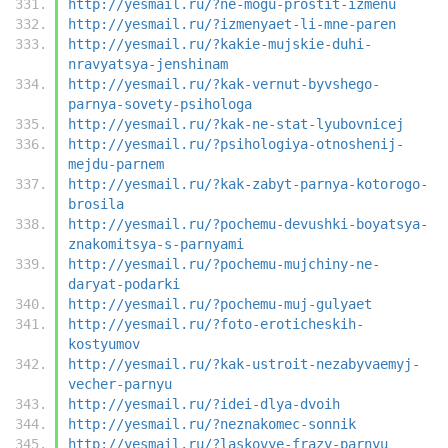
http://yesmail.ru/?ne-mogu-prostit-izmenu
http://yesmail.ru/?izmenyaet-li-mne-paren
http://yesmail.ru/?kakie-mujskie-duhi-
nravyatsya-jenshinam
http://yesmail.ru/?kak-vernut-byvshego-
parnya-sovety-psihologa
http://yesmail.ru/?kak-ne-stat-lyubovnicej
http://yesmail.ru/?psihologiya-otnoshenij-
mejdu-parnem
http://yesmail.ru/?kak-zabyt-parnya-kotorogo-
brosila
http://yesmail.ru/?pochemu-devushki-boyatsya-
znakomitsya-s-parnyami
http://yesmail.ru/?pochemu-mujchiny-ne-
daryat-podarki
http://yesmail.ru/?pochemu-muj-gulyaet
http://yesmail.ru/?foto-eroticheskih-
kostyumov
http://yesmail.ru/?kak-ustroit-nezabyvaemyj-
vecher-parnyu
http://yesmail.ru/?idei-dlya-dvoih
http://yesmail.ru/?neznakomec-sonnik
http://yesmail.ru/?laskovye-frazy-parnyu