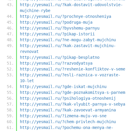
http://yesmail.ru/?kak-dostavit-udovolstvie-
mujchine-rybe
http://yesmail.ru/?prochnye-otnosheniya
http://yesmail.ru/?podruga-muja
http://yesmail.ru/?byvshemu-parnyu
http://yesmail.ru/?pikap-istorii
http://yesmail.ru/?ne-mogu-zabyt-mujchinu
http://yesmail.ru/?kak-zastavit-mujchinu-
revnovat
http://yesmail.ru/?pikap-besplatno
http://yesmail.ru/?razvodyatsya
http://yesmail.ru/?reshenie-konfliktov-v-seme
http://yesmail.ru/?esli-raznica-v-vozraste-
10-let
http://yesmail.ru/?gde-iskat-mujchinu
http://yesmail.ru/?gde-poznakomitsya-s-parnem
http://yesmail.ru/?psihologіya-otnoshenij
http://yesmail.ru/?kak-vlyubit-parnya-v-sebya
http://yesmail.ru/?kak-zavoevat-armyanina
http://yesmail.ru/?izmena-muju-vo-sne
http://yesmail.ru/?chem-privlech-mujchinu
http://yesmail.ru/?pochemu-ona-menya-ne-