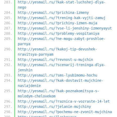
http://yesmail.ru/?kak-stat-luchshej-dlya-
nego
http://yesmail.ru/?prichina-izmeny
http://yesmail.ru/?trening-kak-vyjti-zamuj
http://yesmail.ru/?prichiny-izmen-muja
http://yesmail.ru/?vse-li-jenshiny-izmenyayut
http://yesmail.ru/?problemy-vospitaniya
http://yesmail.ru/?ne-mogu-zabyt-proshloe-
parnya
http://yesmail.ru/?kakoj-tip-devushek-
nravitsya-parnyam
http://yesmail.ru/?revnost-u-mujchin
http://yesmail.ru/?scenarij-treninga-dlya-
jenshin
http://yesmail.ru/?sms-lyubimomu-hochu
http://yesmail.ru/?kak-dostavit-mujchine-
naslajdenie
http://yesmail.ru/?kak-poznakomitsya-s-
molodym-chelovekom
http://yesmail.ru/?raznica-v-vozraste-14-let
http://yesmail.ru/?jelanie-mujchiny
http://yesmail.ru/?pochemu-ne-zvonit-mujchina
http://yesmail.ru/?laskovaya