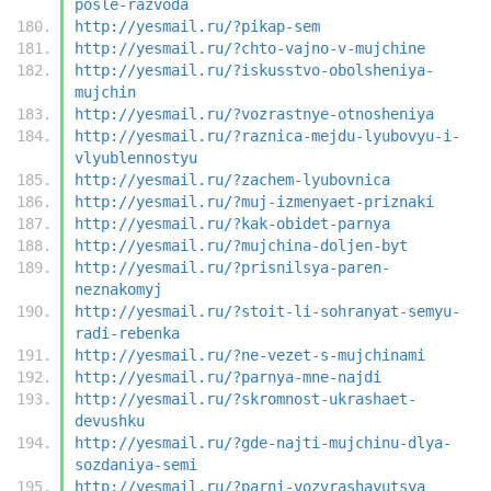
posle-razvoda
http://yesmail.ru/?pikap-sem
http://yesmail.ru/?chto-vajno-v-mujchine
http://yesmail.ru/?iskusstvo-obolsheniya-
mujchin
http://yesmail.ru/?vozrastnye-otnosheniya
http://yesmail.ru/?raznica-mejdu-lyubovyu-i-
vlyublennostyu
http://yesmail.ru/?zachem-lyubovnica
http://yesmail.ru/?muj-izmenyaet-priznaki
http://yesmail.ru/?kak-obidet-parnya
http://yesmail.ru/?mujchina-doljen-byt
http://yesmail.ru/?prisnilsya-paren-
neznakomyj
http://yesmail.ru/?stoit-li-sohranyat-semyu-
radi-rebenka
http://yesmail.ru/?ne-vezet-s-mujchinami
http://yesmail.ru/?parnya-mne-najdi
http://yesmail.ru/?skromnost-ukrashaet-
devushku
http://yesmail.ru/?gde-najti-mujchinu-dlya-
sozdaniya-semi
http://yesmail.ru/?parni-vozvrashayutsya