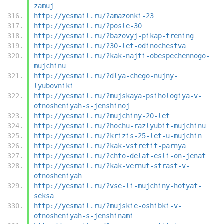
zamuj
http://yesmail.ru/?amazonki-23
http://yesmail.ru/?posle-30
http://yesmail.ru/?bazovyj-pikap-trening
http://yesmail.ru/?30-let-odinochestva
http://yesmail.ru/?kak-najti-obespechennogo-
mujchinu
http://yesmail.ru/?dlya-chego-nujny-
lyubovniki
http://yesmail.ru/?mujskaya-psihologiya-v-
otnosheniyah-s-jenshinoj
http://yesmail.ru/?mujchiny-20-let
http://yesmail.ru/?hochu-razlyubit-mujchinu
http://yesmail.ru/?krizis-25-let-u-mujchin
http://yesmail.ru/?kak-vstretit-parnya
http://yesmail.ru/?chto-delat-esli-on-jenat
http://yesmail.ru/?kak-vernut-strast-v-
otnosheniyah
http://yesmail.ru/?vse-li-mujchiny-hotyat-
seksa
http://yesmail.ru/?mujskie-oshibki-v-
otnosheniyah-s-jenshinami