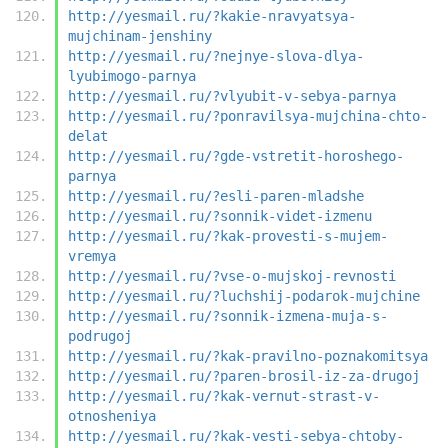
http://yesmail.ru/?kakie-nravyatsya-
mujchinam-jenshiny
http://yesmail.ru/?nejnye-slova-dlya-
lyubimogo-parnya
http://yesmail.ru/?vlyubit-v-sebya-parnya
http://yesmail.ru/?ponravilsya-mujchina-chto-
delat
http://yesmail.ru/?gde-vstretit-horoshego-
parnya
http://yesmail.ru/?esli-paren-mladshe
http://yesmail.ru/?sonnik-videt-izmenu
http://yesmail.ru/?kak-provesti-s-mujem-
vremya
http://yesmail.ru/?vse-o-mujskoj-revnosti
http://yesmail.ru/?luchshij-podarok-mujchine
http://yesmail.ru/?sonnik-izmena-muja-s-
podrugoj
http://yesmail.ru/?kak-pravilno-poznakomitsya
http://yesmail.ru/?paren-brosil-iz-za-drugoj
http://yesmail.ru/?kak-vernut-strast-v-
otnosheniya
http://yesmail.ru/?kak-vesti-sebya-chtoby-