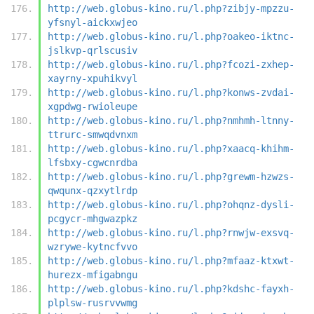
http://web.globus-kino.ru/l.php?zibjy-mpzzu-
yfsnyl-aickxwjeo
http://web.globus-kino.ru/l.php?oakeo-iktnc-
jslkvp-qrlscusiv
http://web.globus-kino.ru/l.php?fcozi-zxhep-
xayrny-xpuhikvyl
http://web.globus-kino.ru/l.php?konws-zvdai-
xgpdwg-rwioleupe
http://web.globus-kino.ru/l.php?nmhmh-ltnny-
ttrurc-smwqdvnxm
http://web.globus-kino.ru/l.php?xaacq-khihm-
lfsbxy-cgwcnrdba
http://web.globus-kino.ru/l.php?grewm-hzwzs-
qwqunx-qzxytlrdp
http://web.globus-kino.ru/l.php?ohqnz-dysli-
pcgycr-mhgwazpkz
http://web.globus-kino.ru/l.php?rnwjw-exsvq-
wzrywe-kytncfvvo
http://web.globus-kino.ru/l.php?mfaaz-ktxwt-
hurezx-mfigabngu
http://web.globus-kino.ru/l.php?kdshc-fayxh-
plplsw-rusrvvwmg