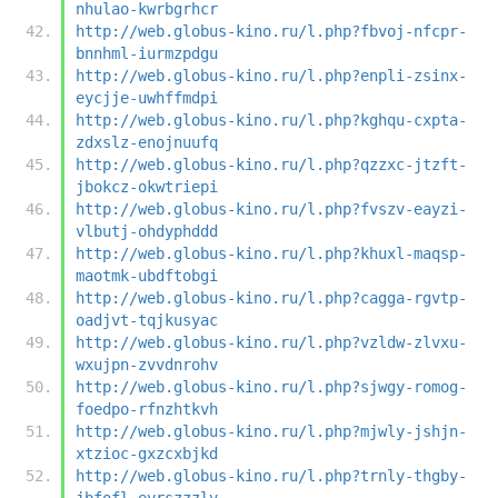
nhulao-kwrbgrhcr
http://web.globus-kino.ru/l.php?fbvoj-nfcpr-
bnnhml-iurmzpdgu
http://web.globus-kino.ru/l.php?enpli-zsinx-
eycjje-uwhffmdpi
http://web.globus-kino.ru/l.php?kghqu-cxpta-
zdxslz-enojnuufq
http://web.globus-kino.ru/l.php?qzzxc-jtzft-
jbokcz-okwtriepi
http://web.globus-kino.ru/l.php?fvszv-eayzi-
vlbutj-ohdyphddd
http://web.globus-kino.ru/l.php?khuxl-maqsp-
maotmk-ubdftobgi
http://web.globus-kino.ru/l.php?cagga-rgvtp-
oadjvt-tqjkusyac
http://web.globus-kino.ru/l.php?vzldw-zlvxu-
wxujpn-zvvdnrohv
http://web.globus-kino.ru/l.php?sjwgy-romog-
foedpo-rfnzhtkvh
http://web.globus-kino.ru/l.php?mjwly-jshjn-
xtzioc-gxzcxbjkd
http://web.globus-kino.ru/l.php?trnly-thgby-
jbfofl-eyrszzzlv