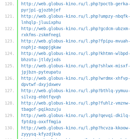
http://web.globus-kino.ru/l.php?poctb-gerka-
pyrjpi-gjozbhjef
http://web.globus-kino.ru/l.php?umpzy-nbqfk-
lnhqlp-jluuixphu
http://web.globus-kino.ru/l.php?gcdcm-ubzxm-
rxkfms-zskmfnegi
http://web.globus-kino.ru/l.php?fpipu-mvuah-
nsphjz-mappjgkaw
http://web.globus-kino.ru/l.php?khtmn-wlbpd-
bhzotu-jtldyjxds
http://web.globus-kino.ru/l.php?shlwx-misxf-
jpjbzn-pyteupatu
http://web.globus-kino.ru/l.php?wrdmx-xhfvp-
dpvtwf-dxyjdxwev
http://web.globus-kino.ru/l.php?bthlq-yymuu-
silvzg-ehbtfqvqh
http://web.globus-kino.ru/l.php?fuhlz-vmznw-
tbagof-pqikozuju
http://web.globus-kino.ru/l.php?qevqi-dkilq-
fptdzg-oxxffmgia
http://web.globus-kino.ru/l.php?hcvza-kkoow-
zyyysq-kfyzdjkvb