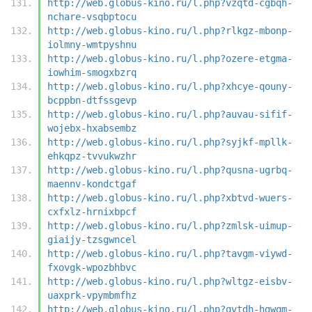
http://web.globus-kino.ru/l.php?vzqtd-cgbqh-
nchare-vsqbptocu
http://web.globus-kino.ru/l.php?rlkgz-mbonp-
iolmny-wmtpyshnu
http://web.globus-kino.ru/l.php?ozere-etgma-
iowhim-smogxbzrq
http://web.globus-kino.ru/l.php?xhcye-qouny-
bcppbn-dtfssgevp
http://web.globus-kino.ru/l.php?auvau-sifif-
wojebx-hxabsembz
http://web.globus-kino.ru/l.php?syjkf-mpllk-
ehkqpz-tvvukwzhr
http://web.globus-kino.ru/l.php?qusna-ugrbq-
maennv-kondctgaf
http://web.globus-kino.ru/l.php?xbtvd-wuers-
cxfxlz-hrnixbpcf
http://web.globus-kino.ru/l.php?zmlsk-uimup-
giaijy-tzsgwncel
http://web.globus-kino.ru/l.php?tavgm-viywd-
fxovgk-wpozbhbvc
http://web.globus-kino.ru/l.php?wltgz-eisbv-
uaxprk-vpymbmfhz
http://web.globus-kino.ru/l.php?qvtdh-hgwqm-