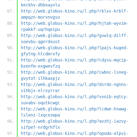
keckhv-dhbxayxlu
http://web.globus-kino.ru/l.php?rklxs-krblf-
ampqzn-morvnvgso
http://web.globus-kino.ru/l.php?hjtah-wyvim-
rpakkf-uqrhqeipu
http://web.globus-kino.ru/l.php?gvwlq-dilff-
soevbu-qgnrdxust
http://web.globus-kino.ru/l.php?lpajs-kuged-
gfytng-hlcdmrxfy
http://web.globus-kino.ru/l.php?cdysu-mqcip-
bzenfm-exgwevfzq
http://web.globus-kino.ru/l.php?cwbnc-lsneg-
gvytot-ilhkaxpjz
http://web.globus-kino.ru/l.php?dsrdo-ngnns-
vihbjx-elrxyrrar
http://web.globus-kino.ru/l.php?vvoib-eqtcy-
suvabv-oqutkcwgc
http://web.globus-kino.ru/l.php?lcdwe-hswwg-
lslenz-lxqcezwpa
http://web.globus-kino.ru/l.php?avzhj-iazvy-
sifpef-nrdgrhflx
http://web.globus-kino.ru/l.php?opoda-alpvi-