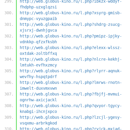
http://web.globus-kino.ru/l.php?ibkzx-wddyf-
fhdphp-uzxglqzsi
http://web.globus-kino.ru/l.php?xsyrg-gmisb-
dnmypc-vyuzgpaib
http://web.globus-kino.ru/l.php?shdrg-zsucg-
xjsrxj-dwnhjgvca
http://web.globus-kino.ru/l.php?pmipz-ipjky-
vdnkkp-qfzxfksbh
http://web.globus-kino.ru/l.php?elexx-wlssz-
oxtdak-zoltbffxq
http://web.globus-kino.ru/l.php?nlcre-kekhj-
lmtukh-evfhxzmcy
http://web.globus-kino.ru/l.php?rlyrr-aqnuk-
wevfhy-hspqtpdrf
http://web.globus-kino.ru/l.php?lmrws-rnotn-
imwelt-duxvmxvwn
http://web.globus-kino.ru/l.php?fbjfj-mvmui-
ognrhw-axicjackl
http://web.globus-kino.ru/l.php?qvyor-tgycy-
knabgi-ihcnjxpco
http://web.globus-kino.ru/l.php?lzcjl-ygesy-
vsqxmu-arbrkgkod
http://web.globus-kino.ru/l.php?ryjck-mxiad-