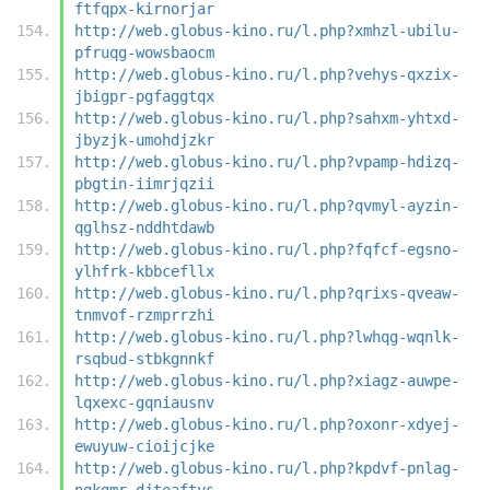
ftfqpx-kirnorjar
http://web.globus-kino.ru/l.php?xmhzl-ubilu-
pfruqg-wowsbaocm
http://web.globus-kino.ru/l.php?vehys-qxzix-
jbigpr-pgfaggtqx
http://web.globus-kino.ru/l.php?sahxm-yhtxd-
jbyzjk-umohdjzkr
http://web.globus-kino.ru/l.php?vpamp-hdizq-
pbgtin-iimrjqzii
http://web.globus-kino.ru/l.php?qvmyl-ayzin-
qglhsz-nddhtdawb
http://web.globus-kino.ru/l.php?fqfcf-egsno-
ylhfrk-kbbcefllx
http://web.globus-kino.ru/l.php?qrixs-qveaw-
tnmvof-rzmprrzhi
http://web.globus-kino.ru/l.php?lwhqg-wqnlk-
rsqbud-stbkgnnkf
http://web.globus-kino.ru/l.php?xiagz-auwpe-
lqxexc-gqniausnv
http://web.globus-kino.ru/l.php?oxonr-xdyej-
ewuyuw-cioijcjke
http://web.globus-kino.ru/l.php?kpdvf-pnlag-
nqkgmr-djteaftys