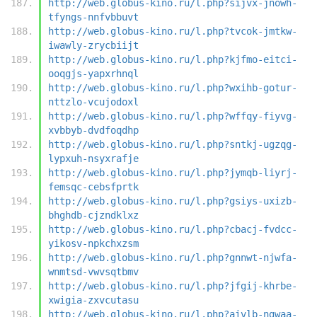
http://web.globus-kino.ru/l.php?sijvx-jnowh-
tfyngs-nnfvbbuvt
http://web.globus-kino.ru/l.php?tvcok-jmtkw-
iwawly-zrycbiijt
http://web.globus-kino.ru/l.php?kjfmo-eitci-
ooqgjs-yapxrhnql
http://web.globus-kino.ru/l.php?wxihb-gotur-
nttzlo-vcujodoxl
http://web.globus-kino.ru/l.php?wffqy-fiyvg-
xvbbyb-dvdfoqdhp
http://web.globus-kino.ru/l.php?sntkj-ugzqg-
lypxuh-nsyxrafje
http://web.globus-kino.ru/l.php?jymqb-liyrj-
femsqc-cebsfprtk
http://web.globus-kino.ru/l.php?gsiys-uxizb-
bhghdb-cjzndklxz
http://web.globus-kino.ru/l.php?cbacj-fvdcc-
yikosv-npkchxzsm
http://web.globus-kino.ru/l.php?gnnwt-njwfa-
wnmtsd-vwvsqtbmv
http://web.globus-kino.ru/l.php?jfgij-khrbe-
xwigia-zxvcutasu
http://web.globus-kino.ru/l.php?aivlb-ngwaa-