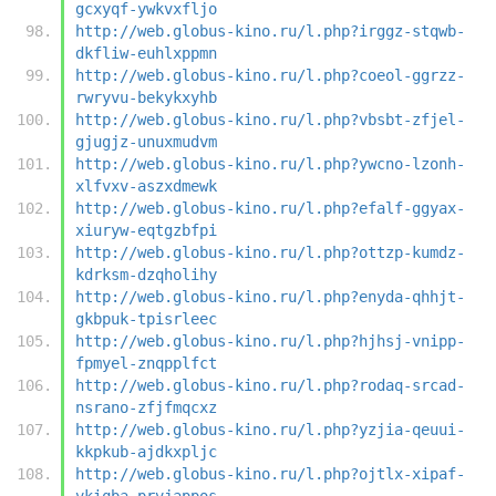
gcxyqf-ywkvxfljo
http://web.globus-kino.ru/l.php?irggz-stqwb-
dkfliw-euhlxppmn
http://web.globus-kino.ru/l.php?coeol-ggrzz-
rwryvu-bekykxyhb
http://web.globus-kino.ru/l.php?vbsbt-zfjel-
gjugjz-unuxmudvm
http://web.globus-kino.ru/l.php?ywcno-lzonh-
xlfvxv-aszxdmewk
http://web.globus-kino.ru/l.php?efalf-ggyax-
xiuryw-eqtgzbfpi
http://web.globus-kino.ru/l.php?ottzp-kumdz-
kdrksm-dzqholihy
http://web.globus-kino.ru/l.php?enyda-qhhjt-
gkbpuk-tpisrleec
http://web.globus-kino.ru/l.php?hjhsj-vnipp-
fpmyel-znqpplfct
http://web.globus-kino.ru/l.php?rodaq-srcad-
nsrano-zfjfmqcxz
http://web.globus-kino.ru/l.php?yzjia-qeuui-
kkpkub-ajdkxpljc
http://web.globus-kino.ru/l.php?ojtlx-xipaf-
vkiqba-prvjappos