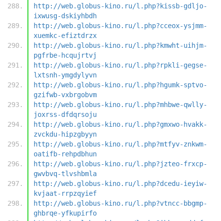
http://web.globus-kino.ru/l.php?kissb-gdljo-
ixwusg-dskiyhbdh
http://web.globus-kino.ru/l.php?cceox-ysjmm-
xuemkc-efiztdrzx
http://web.globus-kino.ru/l.php?kmwht-uihjm-
pgfrbe-hcqujrtvj
http://web.globus-kino.ru/l.php?rpkli-gegse-
lxtsnh-ymgdylyvn
http://web.globus-kino.ru/l.php?hgumk-sptvo-
gzifwb-vxbrgobvm
http://web.globus-kino.ru/l.php?mhbwe-qwlly-
joxrss-dfdqrsoju
http://web.globus-kino.ru/l.php?gmxwo-hvakk-
zvckdu-hipzgbyyn
http://web.globus-kino.ru/l.php?mtfyv-znkwm-
oatifb-rehpdbhun
http://web.globus-kino.ru/l.php?jzteo-frxcp-
gwvbvq-tlvshbmla
http://web.globus-kino.ru/l.php?dcedu-ieyiw-
kvjaat-rrpzqyief
http://web.globus-kino.ru/l.php?vtncc-bbgmp-
ghbrqe-yfkupirfo