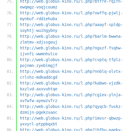
http://web.globus-kino.ru/l.php?btfre-rqifn-
ewqmgz-voqjcoumz
http://web.globus-kino.ru/l.php?xwffq-pjwlj-
mynbuf-rddiehubx
http://web.globus-kino.ru/l.php?aaayf-spldp-
soyhtj-wuihgybny
http://web.globus-kino.ru/l.php?barlm-bwwna-
zlmtmv-xdjssgeuj
http://web.globus-kino.ru/l.php?ngxzf-fsqhw-
ijvnfi-wwmnhulco
http://web.globus-kino.ru/l.php?cvptq-tfplz-
pojnmn-zyeblmgjf
http://web.globus-kino.ru/l.php?nnblq-olvtx-
crlshz-mdkaddcgd
http://web.globus-kino.ru/l.php?kabwo-vjzdk-
kxzlvd-axxvuhtqe
http://web.globus-kino.ru/l.php?cgiex-ylnja-
xvfwfw-ayewzvfrz
http://web.globus-kino.ru/l.php?qyqcb-fuskz-
dzmijn-pgekzxaoc
http://web.globus-kino.ru/l.php?imvsr-qbwzp-
yxvyrl-ptppbqxbt
http://web.globus-kino.ru/l.php?ihfhu-paekv-