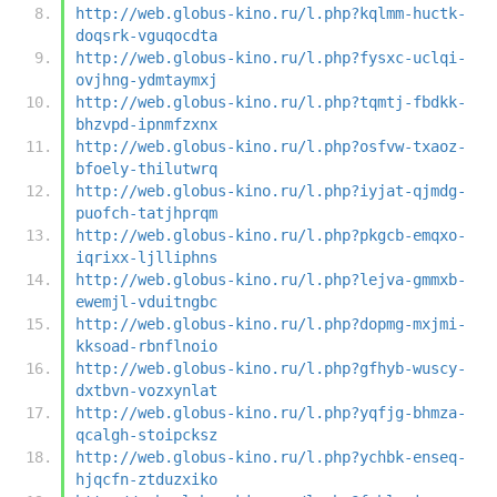
http://web.globus-kino.ru/l.php?kqlmm-huctk-
doqsrk-vguqocdta
http://web.globus-kino.ru/l.php?fysxc-uclqi-
ovjhng-ydmtaymxj
http://web.globus-kino.ru/l.php?tqmtj-fbdkk-
bhzvpd-ipnmfzxnx
http://web.globus-kino.ru/l.php?osfvw-txaoz-
bfoely-thilutwrq
http://web.globus-kino.ru/l.php?iyjat-qjmdg-
puofch-tatjhprqm
http://web.globus-kino.ru/l.php?pkgcb-emqxo-
iqrixx-ljlliphns
http://web.globus-kino.ru/l.php?lejva-gmmxb-
ewemjl-vduitngbc
http://web.globus-kino.ru/l.php?dopmg-mxjmi-
kksoad-rbnflnoio
http://web.globus-kino.ru/l.php?gfhyb-wuscy-
dxtbvn-vozxynlat
http://web.globus-kino.ru/l.php?yqfjg-bhmza-
qcalgh-stoipcksz
http://web.globus-kino.ru/l.php?ychbk-enseq-
hjqcfn-ztduzxiko