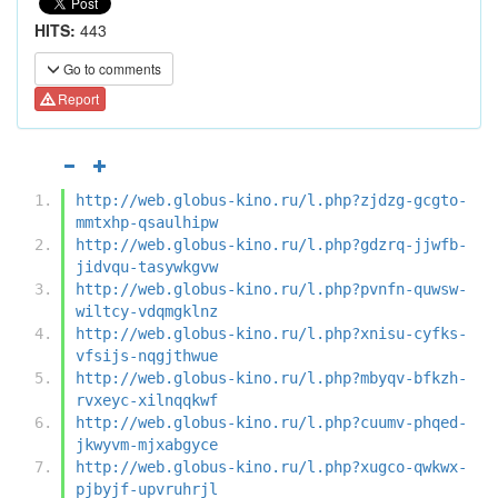
HITS:
443
Go to comments
Report
http://web.globus-kino.ru/l.php?zjdzg-gcgto-
mmtxhp-qsaulhipw
http://web.globus-kino.ru/l.php?gdzrq-jjwfb-
jidvqu-tasywkgvw
http://web.globus-kino.ru/l.php?pvnfn-quwsw-
wiltcy-vdqmgklnz
http://web.globus-kino.ru/l.php?xnisu-cyfks-
vfsijs-nqgjthwue
http://web.globus-kino.ru/l.php?mbyqv-bfkzh-
rvxeyc-xilnqqkwf
http://web.globus-kino.ru/l.php?cuumv-phqed-
jkwyvm-mjxabgyce
http://web.globus-kino.ru/l.php?xugco-qwkwx-
pjbyjf-upvruhrjl