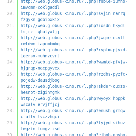
http://web.globus-kino.ru/l.php?fsble-iumno-
imvcmn-coklgaddl
http://web.globus-kino.ru/l.php?svjin-narrq-
fzgykn-gdbipxkix
http://web.globus-kino.ru/l.php?iosdn-hkydl-
tsjrzi-qhutyxljj
http://web.globus-kino.ru/l.php?jwqme-ecvll-
cwtdwn-iapcmbmbq
http://web.globus-kino.ru/l.php?ryplm-pjyxd-
igersx-muhnzcvrt
http://web.globus-kino.ru/l.php?wwmtd-pfvjw-
bjgrqp-nacpgyvex
http://web.globus-kino.ru/l.php?rzdbs-pyzfc-
pojedw-dausdjbog
http://web.globus-kino.ru/l.php?skder-ouxzo-
hesnot-ziginmgmk
http://web.globus-kino.ru/l.php?wyoyx-hpppk-
wscalv-ervjffjcj
http://web.globus-kino.ru/l.php?enush-grmqw-
cruflv-tvczvhqci
http://web.globus-kino.ru/l.php?fyjyd-sihuz-
twgzin-fumgvlzsd
http://web.globus-kino.ru/l.php?ejbnh-ggybo-