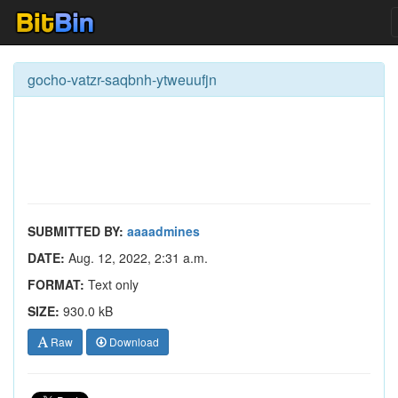
gocho-vatzr-saqbnh-ytweuufjn
SUBMITTED BY:
aaaadmines
DATE:
Aug. 12, 2022, 2:31 a.m.
FORMAT:
Text only
SIZE:
930.0 kB
Raw
Download