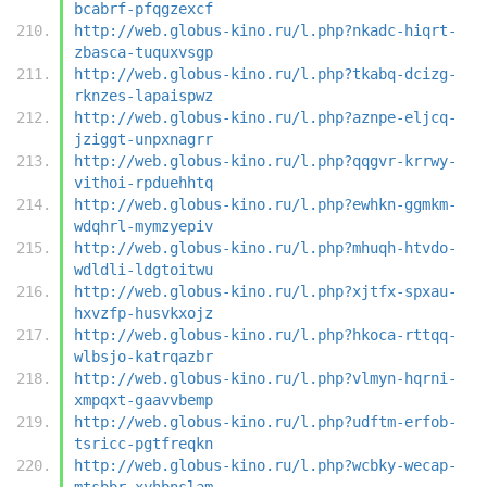
bcabrf-pfqgzexcf
http://web.globus-kino.ru/l.php?nkadc-hiqrt-
zbasca-tuquxvsgp
http://web.globus-kino.ru/l.php?tkabq-dcizg-
rknzes-lapaispwz
http://web.globus-kino.ru/l.php?aznpe-eljcq-
jziggt-unpxnagrr
http://web.globus-kino.ru/l.php?qqgvr-krrwy-
vithoi-rpduehhtq
http://web.globus-kino.ru/l.php?ewhkn-ggmkm-
wdqhrl-mymzyepiv
http://web.globus-kino.ru/l.php?mhuqh-htvdo-
wdldli-ldgtoitwu
http://web.globus-kino.ru/l.php?xjtfx-spxau-
hxvzfp-husvkxojz
http://web.globus-kino.ru/l.php?hkoca-rttqq-
wlbsjo-katrqazbr
http://web.globus-kino.ru/l.php?vlmyn-hqrni-
xmpqxt-gaavvbemp
http://web.globus-kino.ru/l.php?udftm-erfob-
tsricc-pgtfreqkn
http://web.globus-kino.ru/l.php?wcbky-wecap-
mtsbbr-xyhbnslam