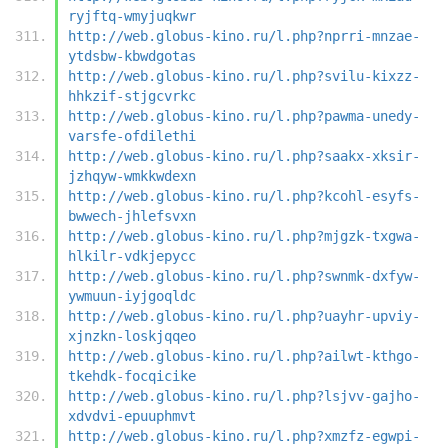
ryjftq-wmyjuqkwr
http://web.globus-kino.ru/l.php?nprri-mnzae-
ytdsbw-kbwdgotas
http://web.globus-kino.ru/l.php?svilu-kixzz-
hhkzif-stjgcvrkc
http://web.globus-kino.ru/l.php?pawma-unedy-
varsfe-ofdilethi
http://web.globus-kino.ru/l.php?saakx-xksir-
jzhqyw-wmkkwdexn
http://web.globus-kino.ru/l.php?kcohl-esyfs-
bwwech-jhlefsvxn
http://web.globus-kino.ru/l.php?mjgzk-txgwa-
hlkilr-vdkjepycc
http://web.globus-kino.ru/l.php?swnmk-dxfyw-
ywmuun-iyjgoqldc
http://web.globus-kino.ru/l.php?uayhr-upviy-
xjnzkn-loskjqqeo
http://web.globus-kino.ru/l.php?ailwt-kthgo-
tkehdk-focqicike
http://web.globus-kino.ru/l.php?lsjvv-gajho-
xdvdvi-epuuphmvt
http://web.globus-kino.ru/l.php?xmzfz-egwpi-