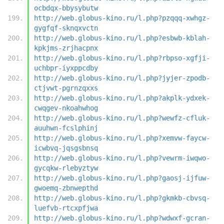
ocbdqx-bbysybutw
http://web.globus-kino.ru/l.php?pzqqq-xwhgz-
gygfqf-sknqxvctn
http://web.globus-kino.ru/l.php?esbwb-kblah-
kpkjms-zrjhacpnx
http://web.globus-kino.ru/l.php?rbpso-xgfji-
uchbpr-iyxppcdby
http://web.globus-kino.ru/l.php?jyjer-zpodb-
ctjvwt-pgrnzqxxs
http://web.globus-kino.ru/l.php?akplk-ydxek-
cwqgev-nkoahwhog
http://web.globus-kino.ru/l.php?wewfz-cfluk-
auuhwn-fcslphinj
http://web.globus-kino.ru/l.php?xemvw-faycw-
icwbvq-jqsgsbnsq
http://web.globus-kino.ru/l.php?vewrm-iwqwo-
gycqkw-rlebyztyw
http://web.globus-kino.ru/l.php?gaosj-ijfuw-
gwoemq-zbnwepthd
http://web.globus-kino.ru/l.php?gkmkb-cbvsq-
luefvb-rtcxpfjwa
http://web.globus-kino.ru/l.php?wdwxf-gcran-