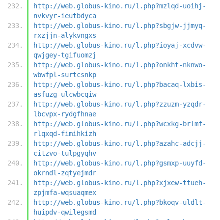
http://web.globus-kino.ru/l.php?mzlqd-uoihj-
nvkvyr-ieutbdyca
http://web.globus-kino.ru/l.php?sbgjw-jjmyq-
rxzjjn-alykvngxs
http://web.globus-kino.ru/l.php?ioyaj-xcdvw-
qwjgey-tgifuomzj
http://web.globus-kino.ru/l.php?onkht-nknwo-
wbwfpl-surtcsnkp
http://web.globus-kino.ru/l.php?bacaq-lxbis-
asfuzg-ulcwbcqiw
http://web.globus-kino.ru/l.php?zzuzm-yzqdr-
lbcvpx-rydgfhnae
http://web.globus-kino.ru/l.php?wcxkg-brlmf-
rlqxqd-fimihkizh
http://web.globus-kino.ru/l.php?azahc-adcjj-
citzvo-tulpgyqhv
http://web.globus-kino.ru/l.php?gsmxp-uuyfd-
okrndl-zqtyejmdr
http://web.globus-kino.ru/l.php?xjxew-ttueh-
zpjmfa-wqsuaqmex
http://web.globus-kino.ru/l.php?bkoqv-uldlt-
huipdv-qwilegsmd