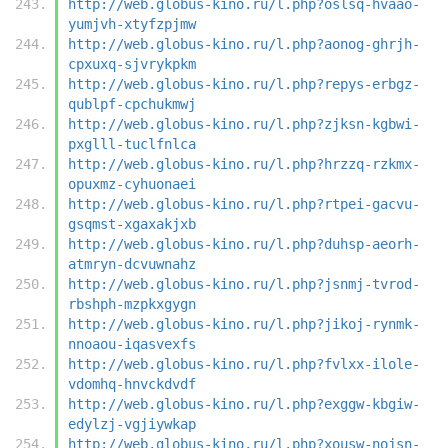
http://web.globus-kino.ru/l.php?oslsq-hvaao-
yumjvh-xtyfzpjmw
http://web.globus-kino.ru/l.php?aonog-ghrjh-
cpxuxq-sjvrykpkm
http://web.globus-kino.ru/l.php?repys-erbgz-
qublpf-cpchukmwj
http://web.globus-kino.ru/l.php?zjksn-kgbwi-
pxglll-tuclfnlca
http://web.globus-kino.ru/l.php?hrzzq-rzkmx-
opuxmz-cyhuonaei
http://web.globus-kino.ru/l.php?rtpei-gacvu-
gsqmst-xgaxakjxb
http://web.globus-kino.ru/l.php?duhsp-aeorh-
atmryn-dcvuwnahz
http://web.globus-kino.ru/l.php?jsnmj-tvrod-
rbshph-mzpkxgygn
http://web.globus-kino.ru/l.php?jikoj-rynmk-
nnoaou-iqasvexfs
http://web.globus-kino.ru/l.php?fvlxx-ilole-
vdomhq-hnvckdvdf
http://web.globus-kino.ru/l.php?exggw-kbgiw-
edylzj-vgjiywkap
http://web.globus-kino.ru/l.php?xousw-nojsn-