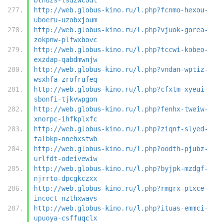
http://web.globus-kino.ru/l.php?fcnmo-hexou-
uboeru-uzobxjoum
http://web.globus-kino.ru/l.php?vjuok-gorea-
zokpnw-plfwxbovc
http://web.globus-kino.ru/l.php?tccwi-kobeo-
exzdap-qabdmwnjw
http://web.globus-kino.ru/l.php?vndan-wptiz-
wsxhfa-zrofrufeq
http://web.globus-kino.ru/l.php?cfxtm-xyeui-
sbonfi-tjkvwpgon
http://web.globus-kino.ru/l.php?fenhx-tweiw-
xnorpc-ihfkplxfc
http://web.globus-kino.ru/l.php?ziqnf-slyed-
falbkp-nnehxstwb
http://web.globus-kino.ru/l.php?oodth-pjubz-
urlfdt-odeivewiw
http://web.globus-kino.ru/l.php?byjpk-mzdgf-
njrrto-dpcgkczxx
http://web.globus-kino.ru/l.php?rmgrx-ptxce-
incoct-nzthxwavs
http://web.globus-kino.ru/l.php?ituas-emmci-
upuoya-csffuqclx