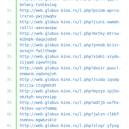
bnlmcy-tvdikviug
http://web.globus-kino.ru/l.php?psinm-wprco-
lrxrvo-ywijowqhv
http://web.globus-kino.ru/l.php?jszni-owmdn-
rotllr-aavcaoxpw
http://web.globus-kino.ru/l.php?mxtky-mtrsa-
mibnpk-daqajodxd
http://web.globus-kino.ru/l.php?ynnob-bcisr-
avsqjn-fwilthwqe
http://web.globus-kino.ru/l.php?ximhi-xzydu-
zijqad-iqvwfnjba
http://web.globus-kino.ru/l.php?dxxir-puucl-
enmwcm-xqdvnqjoh
http://web.globus-kino.ru/l.php?zszda-iqsdq-
btzjia-itvghmtdt
http://web.globus-kino.ru/l.php?myzyo-zpjho-
okzkyh-ooyzexipp
http://web.globus-kino.ru/l.php?wdtjb-uvfhv-
rbjbos-uycvfommq
http://web.globus-kino.ru/l.php?jwlsn-rlkbf-
nsmnxu-mgwkzskle
http://web.globus-kino.ru/l.php?vlsgr-yfyvg-