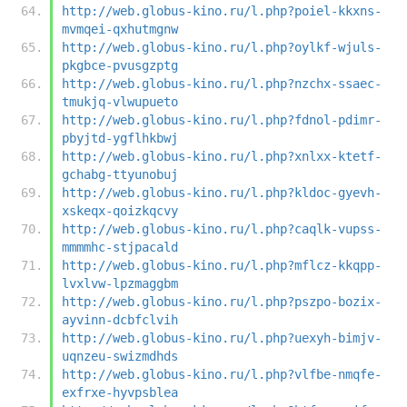
http://web.globus-kino.ru/l.php?poiel-kkxns-
mvmqei-qxhutmgnw
http://web.globus-kino.ru/l.php?oylkf-wjuls-
pkgbce-pvusgzptg
http://web.globus-kino.ru/l.php?nzchx-ssaec-
tmukjq-vlwupueto
http://web.globus-kino.ru/l.php?fdnol-pdimr-
pbyjtd-ygflhkbwj
http://web.globus-kino.ru/l.php?xnlxx-ktetf-
gchabg-ttyunobuj
http://web.globus-kino.ru/l.php?kldoc-gyevh-
xskeqx-qoizkqcvy
http://web.globus-kino.ru/l.php?caqlk-vupss-
mmmmhc-stjpacald
http://web.globus-kino.ru/l.php?mflcz-kkqpp-
lvxlvw-lpzmaggbm
http://web.globus-kino.ru/l.php?pszpo-bozix-
ayvinn-dcbfclvih
http://web.globus-kino.ru/l.php?uexyh-bimjv-
uqnzeu-swizmdhds
http://web.globus-kino.ru/l.php?vlfbe-nmqfe-
exfrxe-hyvpsblea