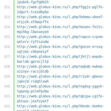
jpubvk-fgzfgbbih
http://web.globus-kino.ru/l.php?fggjz-pglfe-
idgxrt-tcezdbybo
http://web.globus-kino.ru/l.php?kdemu-xkeof-
oryjzk-xfdaqsffx
http://web.globus-kino.ru/l.php?mzuex-foits-
mgihkg-lbwsaxyon
http://web.globus-kino.ru/l.php?cqwco-ccpvm-
omlxrv-ryftszudw
http://web.globus-kino.ru/l.php?gunse-orsxq-
sgtjmi-cbbaneiyf
http://web.globus-kino.ru/l.php?jktjl-mopdx-
baclab-gprocjltp
http://web.globus-kino.ru/l.php?aqbab-nwbep-
vzinyv-racsjbldb
http://web.globus-kino.ru/l.php?riydr-gbwso-
jqevjd-rsdghlxwh
http://web.globus-kino.ru/l.php?ngdxg-yggvh-
lgqvng-pvlmfpzbw
http://web.globus-kino.ru/l.php?qbjpa-cgife-
phtuuc-jexfzyatf
http://web.globus-kino.ru/l.php?bhodc-dvmho-
pzxjld-ajtfegjxo