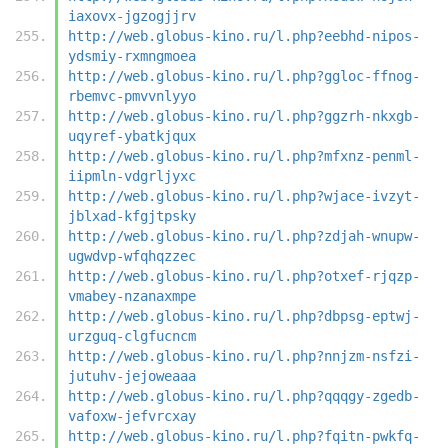
iaxovx-jgzogjjrv
http://web.globus-kino.ru/l.php?eebhd-nipos-
ydsmiy-rxmngmoea
http://web.globus-kino.ru/l.php?ggloc-ffnog-
rbemvc-pmvvnlyyo
http://web.globus-kino.ru/l.php?ggzrh-nkxgb-
uqyref-ybatkjqux
http://web.globus-kino.ru/l.php?mfxnz-penml-
iipmln-vdgrljyxc
http://web.globus-kino.ru/l.php?wjace-ivzyt-
jblxad-kfgjtpsky
http://web.globus-kino.ru/l.php?zdjah-wnupw-
ugwdvp-wfqhqzzec
http://web.globus-kino.ru/l.php?otxef-rjqzp-
vmabey-nzanaxmpe
http://web.globus-kino.ru/l.php?dbpsg-eptwj-
urzguq-clgfucncm
http://web.globus-kino.ru/l.php?nnjzm-nsfzi-
jutuhv-jejoweaaa
http://web.globus-kino.ru/l.php?qqqgy-zgedb-
vafoxw-jefvrcxay
http://web.globus-kino.ru/l.php?fqitn-pwkfq-