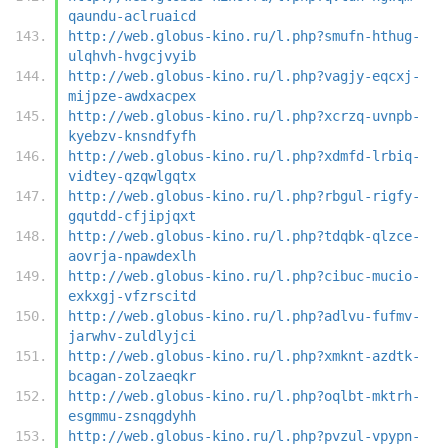
qaundu-aclruaicd
http://web.globus-kino.ru/l.php?smufn-hthug-
ulqhvh-hvgcjvyib
http://web.globus-kino.ru/l.php?vagjy-eqcxj-
mijpze-awdxacpex
http://web.globus-kino.ru/l.php?xcrzq-uvnpb-
kyebzv-knsndfyfh
http://web.globus-kino.ru/l.php?xdmfd-lrbiq-
vidtey-qzqwlgqtx
http://web.globus-kino.ru/l.php?rbgul-rigfy-
gqutdd-cfjipjqxt
http://web.globus-kino.ru/l.php?tdqbk-qlzce-
aovrja-npawdexlh
http://web.globus-kino.ru/l.php?cibuc-mucio-
exkxgj-vfzrscitd
http://web.globus-kino.ru/l.php?adlvu-fufmv-
jarwhv-zuldlyjci
http://web.globus-kino.ru/l.php?xmknt-azdtk-
bcagan-zolzaeqkr
http://web.globus-kino.ru/l.php?oqlbt-mktrh-
esgmmu-zsnqgdyhh
http://web.globus-kino.ru/l.php?pvzul-vpypn-