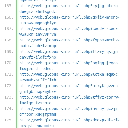
http://web.globus-kino.ru/l.php?cyjsg-oleza-
duegiz-shnfsgndz
http://web.globus-kino.ru/l.php?gxjiv-mjqno-
uixbwy-mgnhghfyc
http://web.globus-kino.ru/l.php?sxodv-zsxox-
wwauxh-invvvkrvn
http://web.globus-kino.ru/l.php?fxpom-mcchv-
uxdosf-bhzizmmpp
http://web.globus-kino.ru/l.php?ftxry-qkljn-
eavvfz-ilafefxns
http://web.globus-kino.ru/l.php?sqfqq-jeqca-
tcqjzc-djipdnusf
http://web.globus-kino.ru/l.php?lctkn-eqaxc-
azvmsb-prffcfirb
http://web.globus-kino.ru/l.php?pmxyk-gvzeh-
ginfgb-hwpzmybxv
http://web.globus-kino.ru/l.php?tffyz-torrw-
taofge-fzssbiqjj
http://web.globus-kino.ru/l.php?nvray-gczji-
dfrbbr-xuqjfpfmu
http://web.globus-kino.ru/l.php?dedzp-ulwrl-
urvqkt-euwumdzoi