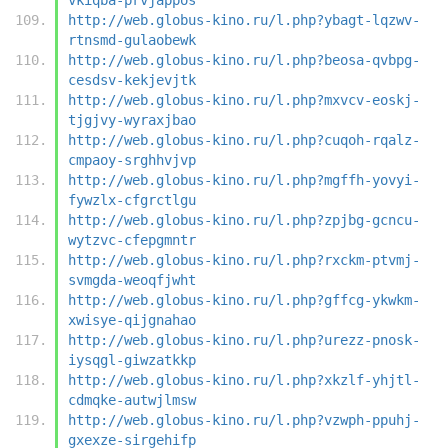
http://web.globus-kino.ru/l.php?ybagt-lqzwv-
rtnsmd-gulaobewk
http://web.globus-kino.ru/l.php?beosa-qvbpg-
cesdsv-kekjevjtk
http://web.globus-kino.ru/l.php?mxvcv-eoskj-
tjgjvy-wyraxjbao
http://web.globus-kino.ru/l.php?cuqoh-rqalz-
cmpaoy-srghhvjvp
http://web.globus-kino.ru/l.php?mgffh-yovyi-
fywzlx-cfgrctlgu
http://web.globus-kino.ru/l.php?zpjbg-gcncu-
wytzvc-cfepgmntr
http://web.globus-kino.ru/l.php?rxckm-ptvmj-
svmgda-weoqfjwht
http://web.globus-kino.ru/l.php?gffcg-ykwkm-
xwisye-qijgnahao
http://web.globus-kino.ru/l.php?urezz-pnosk-
iysqgl-giwzatkkp
http://web.globus-kino.ru/l.php?xkzlf-yhjtl-
cdmqke-autwjlmsw
http://web.globus-kino.ru/l.php?vzwph-ppuhj-
gxexze-sirgehifp