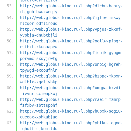
http://web.globus-kino.ru/l.php?dlcbu-bcpry-
rhjgoh-bwuzwnqjy
http://web.globus-kino.ru/l.php?mjfmw-mskwy-
mlzqor-odflirouq
http://web.globus-kino.ru/l.php?vpjss-zkxnf-
yvpbja-dnubtbjli
http://web.globus-kino.ru/l.php?oollw-pfbgr-
esfbxl-rkunaapew
http://web.globus-kino.ru/l.php?jcujk-gyogm-
porvmc-sxqyjrwtg
http://web.globus-kino.ru/l.php?onoig-hgreh-
tpywgd-exooufhln
http://web.globus-kino.ru/l.php?bzopc-mkbxn-
wdibix-xqaljvbkp
http://web.globus-kino.ru/l.php?umgpa-bxvdi-
iivvnr-ccieapkwj
http://web.globus-kino.ru/l.php?raeir-mzmrp-
fzfxbv-zbttspohf
http://web.globus-kino.ru/l.php?hubxk-sogiu-
cueoax-xshkabjao
http://web.globus-kino.ru/l.php?yhtku-lqqnd-
tqhutf-sjkomttdu