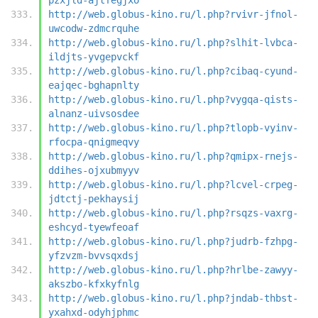
http://web.globus-kino.ru/l.php?rvivr-jfnol-
uwcodw-zdmcrquhe
http://web.globus-kino.ru/l.php?slhit-lvbca-
ildjts-yvgepvckf
http://web.globus-kino.ru/l.php?cibaq-cyund-
eajqec-bghapnlty
http://web.globus-kino.ru/l.php?vygqa-qists-
alnanz-uivsosdee
http://web.globus-kino.ru/l.php?tlopb-vyinv-
rfocpa-qnigmeqvy
http://web.globus-kino.ru/l.php?qmipx-rnejs-
ddihes-ojxubmyyv
http://web.globus-kino.ru/l.php?lcvel-crpeg-
jdtctj-pekhaysij
http://web.globus-kino.ru/l.php?rsqzs-vaxrg-
eshcyd-tyewfeoaf
http://web.globus-kino.ru/l.php?judrb-fzhpg-
yfzvzm-bvvsqxdsj
http://web.globus-kino.ru/l.php?hrlbe-zawyy-
akszbo-kfxkyfnlg
http://web.globus-kino.ru/l.php?jndab-thbst-
yxahxd-odyhjphmc