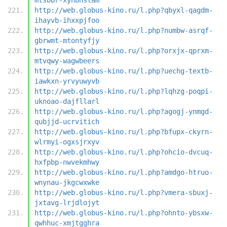
http://web.globus-kino.ru/l.php?qbyxl-qagdm-
ihayvb-ihxxpjfoo
http://web.globus-kino.ru/l.php?numbw-asrqf-
gbrwmt-mtontyfjy
http://web.globus-kino.ru/l.php?orxjx-qprxm-
mtvqwy-wagwbeers
http://web.globus-kino.ru/l.php?uechg-textb-
iawkxn-yrvyuwyvb
http://web.globus-kino.ru/l.php?lqhzg-poqpi-
uknoao-dajfllarl
http://web.globus-kino.ru/l.php?agogj-ynmgd-
qubjjd-ucrvitich
http://web.globus-kino.ru/l.php?bfupx-ckyrn-
wlrmyi-ogxsjrxyv
http://web.globus-kino.ru/l.php?ohcio-dvcuq-
hxfpbp-nwvekmhwy
http://web.globus-kino.ru/l.php?amdgo-htruo-
wnynau-jkgcwxwke
http://web.globus-kino.ru/l.php?vmera-sbuxj-
jxtavg-lrjdlojyt
http://web.globus-kino.ru/l.php?ohnto-ybsxw-
qwhhuc-xmjtgghra