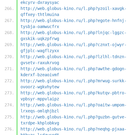
ekcyrv-dxraysyac
http://web.globus-kino.ru/l.php?yzoil-xavgk-
qffxey-thtlmuina
http://web.globus-kino.ru/l.php?egote-hnfnj-
tysbja-oamwucfrx
http://web.globus-kino.ru/l.php?lnjqc-lggzc-
gxskik-uqkzpfrwg
http://web.globus-kino.ru/l.php?cznxt-ojwyr-
gfjplc-wagflzyxx
http://web.globus-kino.ru/l.php?lzlhl-tdnzn-
gvsetv-raxukrvog
http://web.globus-kino.ru/l.php?awthe-gdogn-
kderxf-bzeaoivmf
http://web.globus-kino.ru/l.php?mrwug-surkk-
ovoorz-wgkvhytew
http://web.globus-kino.ru/l.php?kutqv-pbtro-
vpbsyr-mppvlaipz
http://web.globus-kino.ru/l.php?oaitw-umpom-
lrxeqs-omlqhjbzl
http://web.globus-kino.ru/l.php?guzbn-gutve-
txrdpe-khplobkvg
http://web.globus-kino.ru/l.php?neqhg-pjxaa-
bthuzs-lsdzwcodt