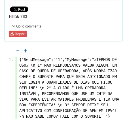
HITS:
783
Go to comments
Report
{"SendMessage":"11","MyMessage":"⚠️TERMOS DE 
USO⚠️ \n 1° NÃO REEMBOLSAMOS VALOR ALGUM, EM 
CASO DE QUEDA DE OPERADORA, APÓS NORMALIZAR, 
CHAME O SUPORTE PARA QUE SEJA ADICIONADO EM 
SEU LOGIN A QUANTIDADES DE DIAS QUE FICOU 
OFFLINE! \n 2° A CLARO É UMA OPERADORA 
INSTÁVEL, RECOMENDAMOS QUE USE UM CHIP DA 
VIVO PARA EVITAR MAIORES PROBLEMAS E TER UMA 
BOA EXPERIÊNCIA! \n 3° SEMPRE DEIXE SEU 
APLICATIVO COM CONFIGURAÇÃO DE APN EM IPV4! 
\n NÃO SABE COMO? FALE COM O SUPORTE! "}