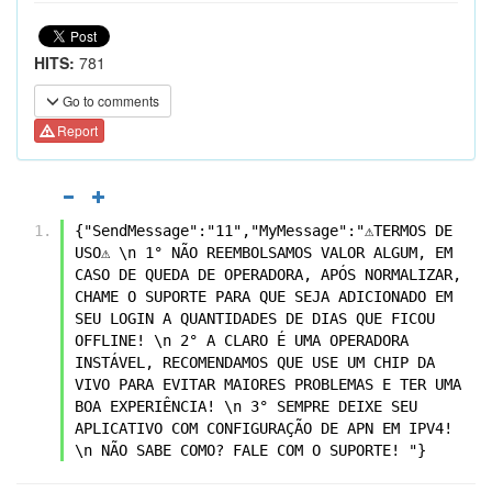
HITS:
781
Go to comments
Report
{"SendMessage":"11","MyMessage":"⚠️TERMOS DE 
USO⚠️ \n 1° NÃO REEMBOLSAMOS VALOR ALGUM, EM 
CASO DE QUEDA DE OPERADORA, APÓS NORMALIZAR, 
CHAME O SUPORTE PARA QUE SEJA ADICIONADO EM 
SEU LOGIN A QUANTIDADES DE DIAS QUE FICOU 
OFFLINE! \n 2° A CLARO É UMA OPERADORA 
INSTÁVEL, RECOMENDAMOS QUE USE UM CHIP DA 
VIVO PARA EVITAR MAIORES PROBLEMAS E TER UMA 
BOA EXPERIÊNCIA! \n 3° SEMPRE DEIXE SEU 
APLICATIVO COM CONFIGURAÇÃO DE APN EM IPV4! 
\n NÃO SABE COMO? FALE COM O SUPORTE! "}