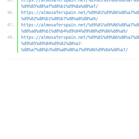
%d9%85%d8%af%d8%b1%d9%8a%d8%af/
https://almosaferspain.net/%d9%81%d9%86%d8%a7%d
%d9%82%d8%b1%d8%b7%d8%a8%d8%a9/
https://almosaferspain.net/%d9%81%d9%86%d8%a7%d
%d8%a8%d8%b1%d8%b4%d9%84%d9%88%d9%86%d8%a9/
https://almosaferspain.net/%d9%81%d9%86%d8%a7%d
%d9%85%d9%84%d9%82%d8%a7-
%d8%a7%d8%b3%d8%a8%d8%a7%d9%86%d9%8a%d8%a7/