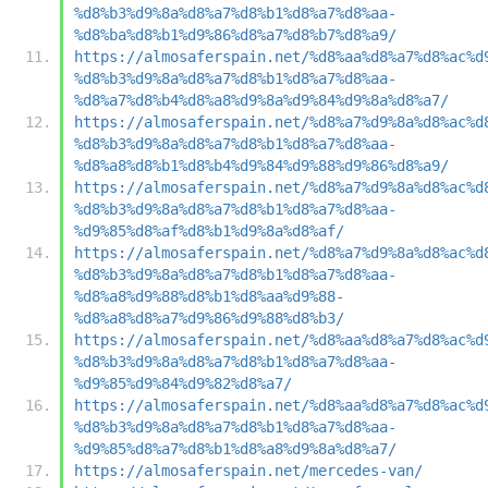
%d8%b3%d9%8a%d8%a7%d8%b1%d8%a7%d8%aa-
%d8%ba%d8%b1%d9%86%d8%a7%d8%b7%d8%a9/
https://almosaferspain.net/%d8%aa%d8%a7%d8%ac%d
%d8%b3%d9%8a%d8%a7%d8%b1%d8%a7%d8%aa-
%d8%a7%d8%b4%d8%a8%d9%8a%d9%84%d9%8a%d8%a7/
https://almosaferspain.net/%d8%a7%d9%8a%d8%ac%d
%d8%b3%d9%8a%d8%a7%d8%b1%d8%a7%d8%aa-
%d8%a8%d8%b1%d8%b4%d9%84%d9%88%d9%86%d8%a9/
https://almosaferspain.net/%d8%a7%d9%8a%d8%ac%d
%d8%b3%d9%8a%d8%a7%d8%b1%d8%a7%d8%aa-
%d9%85%d8%af%d8%b1%d9%8a%d8%af/
https://almosaferspain.net/%d8%a7%d9%8a%d8%ac%d
%d8%b3%d9%8a%d8%a7%d8%b1%d8%a7%d8%aa-
%d8%a8%d9%88%d8%b1%d8%aa%d9%88-
%d8%a8%d8%a7%d9%86%d9%88%d8%b3/
https://almosaferspain.net/%d8%aa%d8%a7%d8%ac%d
%d8%b3%d9%8a%d8%a7%d8%b1%d8%a7%d8%aa-
%d9%85%d9%84%d9%82%d8%a7/
https://almosaferspain.net/%d8%aa%d8%a7%d8%ac%d
%d8%b3%d9%8a%d8%a7%d8%b1%d8%a7%d8%aa-
%d9%85%d8%a7%d8%b1%d8%a8%d9%8a%d8%a7/
https://almosaferspain.net/mercedes-van/