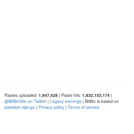
Pastes uploaded:
1,947,428
| Paste hits:
1,832,153,174
|
@BitBinSite on Twitter
|
Legacy earnings
| BitBin is based on
pastebin-django
|
Privacy policy
|
Terms of service