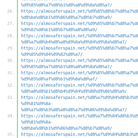
%d9%85%d8%a7%d8%b1%d8%a8%d9%8a%d8%a7/
https://almosaferspain.net/%d9%85%d8%b7%d8%a7%d
%d8%ba%d8%b1%d9%86%d8%a7%d8%b7%d8%a9/
https://almosaferspain.net/%d9%85%d8%b7%d8%a7%d
%d9%82%d8%b1%d8%b7%d8%a8%d8%a9/
https://almosaferspain.net/%d9%85%d8%b7%d8%a7%d
%d8%a7%d8%b4%d8%a8%d9%8a%d9%84%d9%8a%d8%a7/
https://almosaferspain.net/%d9%85%d8%b7%d8%a7%d
%d9%85%d9%84%d9%82%d8%a7/
https://almosaferspain.net/%d9%85%d8%b7%d8%a7%d
%d9%85%d8%a7%d8%b1%d8%a8%d9%8a%d8%a7/
https://almosaferspain.net/%d9%85%d8%b7%d8%a7%d
%d9%85%d8%af%d8%b1%d9%8a%d8%af/
https://almosaferspain.net/%d9%85%d8%b7%d8%a7%d
%d8%a8%d8%b1%d8%b4%d9%84%d9%88%d9%86%d8%a9/
https://almosaferspain.net/%d8%a7%d9%84%d8%b3%d
%d9%81%d9%8a-
%d8%a7%d8%b3%d8%a8%d8%a7%d9%86%d9%8a%d8%a7/
https://almosaferspain.net/%d8%a7%d9%84%d8%b3%d
%d9%81%d9%8a-
%d8%ba%d8%b1%d9%86%d8%a7%d8%b7%d8%a9/
https://almosaferspain.net/%d8%a7%d9%84%d8%b3%d