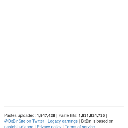
Pastes uploaded:
1,947,428
| Paste hits:
1,831,924,735
|
@BitBinSite on Twitter
|
Legacy earnings
| BitBin is based on
pastebin-django
|
Privacy policy
|
Terms of service