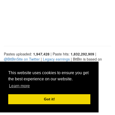
Pastes uploaded:
1,947,428
| Paste hits:
1,832,292,909
|
@BitBinSite on Twitter
|
Legacy earnings
| BitBin is based on
pastebin-django
|
Privacy policy
|
Terms of service
This website uses cookies to ensure you get
the best experience on our website.
Learn more
Got it!