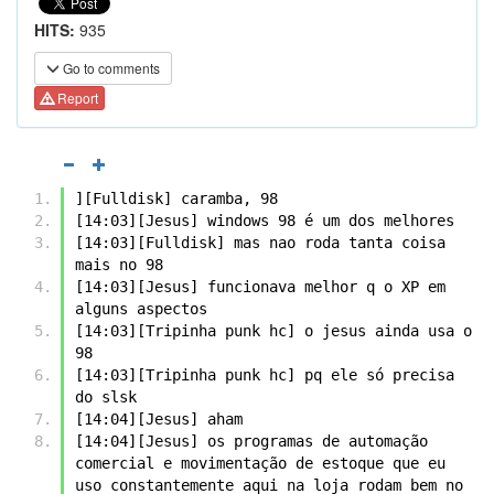
HITS:
935
Go to comments
Report
][Fulldisk] caramba, 98
[14:03][Jesus] windows 98 é um dos melhores
[14:03][Fulldisk] mas nao roda tanta coisa 
mais no 98
[14:03][Jesus] funcionava melhor q o XP em 
alguns aspectos
[14:03][Tripinha punk hc] o jesus ainda usa o 
98
[14:03][Tripinha punk hc] pq ele só precisa 
do slsk
[14:04][Jesus] aham
[14:04][Jesus] os programas de automação 
comercial e movimentação de estoque que eu 
uso constantemente aqui na loja rodam bem no 