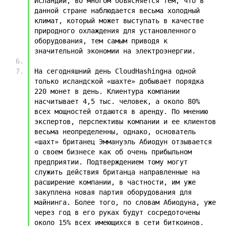
Исландии, во многом объясняется тем, что в 
данной стране наблюдается весьма холодный 
климат, который может выступать в качестве 
природного охлаждения для установленного 
оборудования, тем самым приводя к 
значительной экономии на электроэнергии.
На сегодняшний день CloudHashingна одной 
только исландской «шахте» добывает порядка 
220 монет в день. Клиентура компании 
насчитывает 4,5 тыс. человек, а около 80% 
всех мощностей отдаются в аренду. По мнению 
экспертов, перспективы компании и ее клиентов 
весьма неопределенны, однако, основатель 
«шахт» британец Эммануэль Абиодун отзывается 
о своем бизнесе как об очень прибыльном 
предприятии. Подтверждением тому могут 
служить действия британца направленные на 
расширение компании, в частности, им уже 
закуплена новая партия оборудования для 
майнинга. Более того, по словам Абиодуна, уже 
через год в его руках будут сосредоточены 
около 15% всех имеющихся в сети биткоинов.