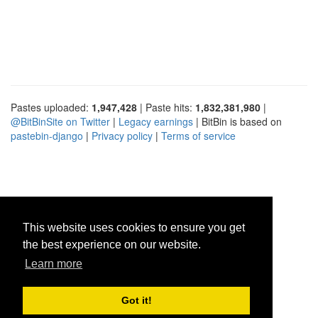
Pastes uploaded:
1,947,428
| Paste hits:
1,832,381,980
|
@BitBinSite on Twitter
|
Legacy earnings
| BitBin is based on
pastebin-django
|
Privacy policy
|
Terms of service
This website uses cookies to ensure you get
the best experience on our website.
Learn more
Got it!