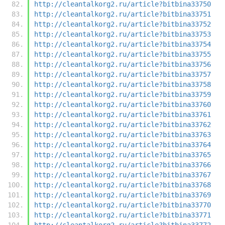
http://cleantalkorg2.ru/article?bitbina33750
http://cleantalkorg2.ru/article?bitbina33751
http://cleantalkorg2.ru/article?bitbina33752
http://cleantalkorg2.ru/article?bitbina33753
http://cleantalkorg2.ru/article?bitbina33754
http://cleantalkorg2.ru/article?bitbina33755
http://cleantalkorg2.ru/article?bitbina33756
http://cleantalkorg2.ru/article?bitbina33757
http://cleantalkorg2.ru/article?bitbina33758
http://cleantalkorg2.ru/article?bitbina33759
http://cleantalkorg2.ru/article?bitbina33760
http://cleantalkorg2.ru/article?bitbina33761
http://cleantalkorg2.ru/article?bitbina33762
http://cleantalkorg2.ru/article?bitbina33763
http://cleantalkorg2.ru/article?bitbina33764
http://cleantalkorg2.ru/article?bitbina33765
http://cleantalkorg2.ru/article?bitbina33766
http://cleantalkorg2.ru/article?bitbina33767
http://cleantalkorg2.ru/article?bitbina33768
http://cleantalkorg2.ru/article?bitbina33769
http://cleantalkorg2.ru/article?bitbina33770
http://cleantalkorg2.ru/article?bitbina33771
http://cleantalkorg2.ru/article?bitbina33772