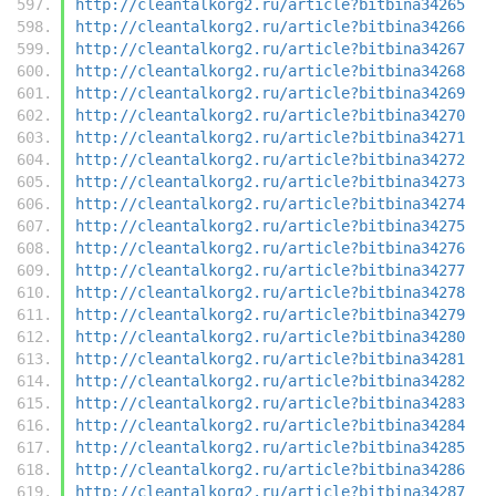
http://cleantalkorg2.ru/article?bitbina34265
http://cleantalkorg2.ru/article?bitbina34266
http://cleantalkorg2.ru/article?bitbina34267
http://cleantalkorg2.ru/article?bitbina34268
http://cleantalkorg2.ru/article?bitbina34269
http://cleantalkorg2.ru/article?bitbina34270
http://cleantalkorg2.ru/article?bitbina34271
http://cleantalkorg2.ru/article?bitbina34272
http://cleantalkorg2.ru/article?bitbina34273
http://cleantalkorg2.ru/article?bitbina34274
http://cleantalkorg2.ru/article?bitbina34275
http://cleantalkorg2.ru/article?bitbina34276
http://cleantalkorg2.ru/article?bitbina34277
http://cleantalkorg2.ru/article?bitbina34278
http://cleantalkorg2.ru/article?bitbina34279
http://cleantalkorg2.ru/article?bitbina34280
http://cleantalkorg2.ru/article?bitbina34281
http://cleantalkorg2.ru/article?bitbina34282
http://cleantalkorg2.ru/article?bitbina34283
http://cleantalkorg2.ru/article?bitbina34284
http://cleantalkorg2.ru/article?bitbina34285
http://cleantalkorg2.ru/article?bitbina34286
http://cleantalkorg2.ru/article?bitbina34287