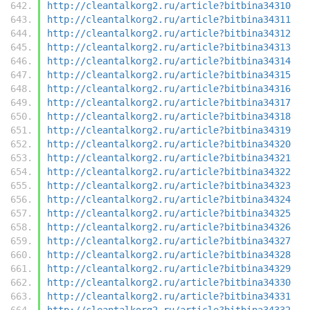
http://cleantalkorg2.ru/article?bitbina34310
http://cleantalkorg2.ru/article?bitbina34311
http://cleantalkorg2.ru/article?bitbina34312
http://cleantalkorg2.ru/article?bitbina34313
http://cleantalkorg2.ru/article?bitbina34314
http://cleantalkorg2.ru/article?bitbina34315
http://cleantalkorg2.ru/article?bitbina34316
http://cleantalkorg2.ru/article?bitbina34317
http://cleantalkorg2.ru/article?bitbina34318
http://cleantalkorg2.ru/article?bitbina34319
http://cleantalkorg2.ru/article?bitbina34320
http://cleantalkorg2.ru/article?bitbina34321
http://cleantalkorg2.ru/article?bitbina34322
http://cleantalkorg2.ru/article?bitbina34323
http://cleantalkorg2.ru/article?bitbina34324
http://cleantalkorg2.ru/article?bitbina34325
http://cleantalkorg2.ru/article?bitbina34326
http://cleantalkorg2.ru/article?bitbina34327
http://cleantalkorg2.ru/article?bitbina34328
http://cleantalkorg2.ru/article?bitbina34329
http://cleantalkorg2.ru/article?bitbina34330
http://cleantalkorg2.ru/article?bitbina34331
http://cleantalkorg2.ru/article?bitbina34332