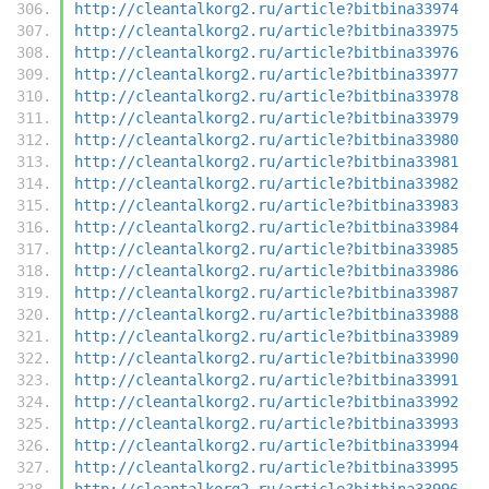
http://cleantalkorg2.ru/article?bitbina33974
http://cleantalkorg2.ru/article?bitbina33975
http://cleantalkorg2.ru/article?bitbina33976
http://cleantalkorg2.ru/article?bitbina33977
http://cleantalkorg2.ru/article?bitbina33978
http://cleantalkorg2.ru/article?bitbina33979
http://cleantalkorg2.ru/article?bitbina33980
http://cleantalkorg2.ru/article?bitbina33981
http://cleantalkorg2.ru/article?bitbina33982
http://cleantalkorg2.ru/article?bitbina33983
http://cleantalkorg2.ru/article?bitbina33984
http://cleantalkorg2.ru/article?bitbina33985
http://cleantalkorg2.ru/article?bitbina33986
http://cleantalkorg2.ru/article?bitbina33987
http://cleantalkorg2.ru/article?bitbina33988
http://cleantalkorg2.ru/article?bitbina33989
http://cleantalkorg2.ru/article?bitbina33990
http://cleantalkorg2.ru/article?bitbina33991
http://cleantalkorg2.ru/article?bitbina33992
http://cleantalkorg2.ru/article?bitbina33993
http://cleantalkorg2.ru/article?bitbina33994
http://cleantalkorg2.ru/article?bitbina33995
http://cleantalkorg2.ru/article?bitbina33996