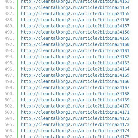
http://cleantalkorg2.ru/article?bitbina34153
http://cleantalkorg2.ru/article?bitbina34154
http://cleantalkorg2.ru/article?bitbina34155
http://cleantalkorg2.ru/article?bitbina34156
http://cleantalkorg2.ru/article?bitbina34157
http://cleantalkorg2.ru/article?bitbina34158
http://cleantalkorg2.ru/article?bitbina34159
http://cleantalkorg2.ru/article?bitbina34160
http://cleantalkorg2.ru/article?bitbina34161
http://cleantalkorg2.ru/article?bitbina34162
http://cleantalkorg2.ru/article?bitbina34163
http://cleantalkorg2.ru/article?bitbina34164
http://cleantalkorg2.ru/article?bitbina34165
http://cleantalkorg2.ru/article?bitbina34166
http://cleantalkorg2.ru/article?bitbina34167
http://cleantalkorg2.ru/article?bitbina34168
http://cleantalkorg2.ru/article?bitbina34169
http://cleantalkorg2.ru/article?bitbina34170
http://cleantalkorg2.ru/article?bitbina34171
http://cleantalkorg2.ru/article?bitbina34172
http://cleantalkorg2.ru/article?bitbina34173
http://cleantalkorg2.ru/article?bitbina34174
http://cleantalkorg2.ru/article?bitbina34175