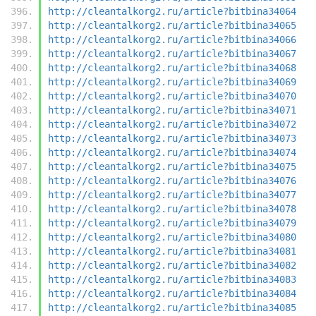
http://cleantalkorg2.ru/article?bitbina34064
http://cleantalkorg2.ru/article?bitbina34065
http://cleantalkorg2.ru/article?bitbina34066
http://cleantalkorg2.ru/article?bitbina34067
http://cleantalkorg2.ru/article?bitbina34068
http://cleantalkorg2.ru/article?bitbina34069
http://cleantalkorg2.ru/article?bitbina34070
http://cleantalkorg2.ru/article?bitbina34071
http://cleantalkorg2.ru/article?bitbina34072
http://cleantalkorg2.ru/article?bitbina34073
http://cleantalkorg2.ru/article?bitbina34074
http://cleantalkorg2.ru/article?bitbina34075
http://cleantalkorg2.ru/article?bitbina34076
http://cleantalkorg2.ru/article?bitbina34077
http://cleantalkorg2.ru/article?bitbina34078
http://cleantalkorg2.ru/article?bitbina34079
http://cleantalkorg2.ru/article?bitbina34080
http://cleantalkorg2.ru/article?bitbina34081
http://cleantalkorg2.ru/article?bitbina34082
http://cleantalkorg2.ru/article?bitbina34083
http://cleantalkorg2.ru/article?bitbina34084
http://cleantalkorg2.ru/article?bitbina34085