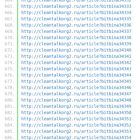
http://cleantalkorg2.ru/article?bitbina34333
http://cleantalkorg2.ru/article?bitbina34334
http://cleantalkorg2.ru/article?bitbina34335
http://cleantalkorg2.ru/article?bitbina34336
http://cleantalkorg2.ru/article?bitbina34337
http://cleantalkorg2.ru/article?bitbina34338
http://cleantalkorg2.ru/article?bitbina34339
http://cleantalkorg2.ru/article?bitbina34340
http://cleantalkorg2.ru/article?bitbina34341
http://cleantalkorg2.ru/article?bitbina34342
http://cleantalkorg2.ru/article?bitbina34343
http://cleantalkorg2.ru/article?bitbina34344
http://cleantalkorg2.ru/article?bitbina34345
http://cleantalkorg2.ru/article?bitbina34346
http://cleantalkorg2.ru/article?bitbina34347
http://cleantalkorg2.ru/article?bitbina34348
http://cleantalkorg2.ru/article?bitbina34349
http://cleantalkorg2.ru/article?bitbina34350
http://cleantalkorg2.ru/article?bitbina34351
http://cleantalkorg2.ru/article?bitbina34352
http://cleantalkorg2.ru/article?bitbina34353
http://cleantalkorg2.ru/article?bitbina34354