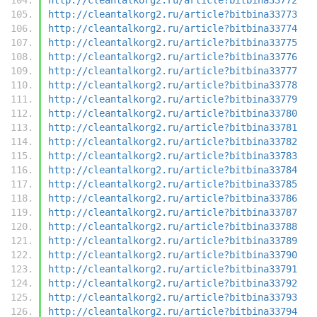
http://cleantalkorg2.ru/article?bitbina33773
http://cleantalkorg2.ru/article?bitbina33774
http://cleantalkorg2.ru/article?bitbina33775
http://cleantalkorg2.ru/article?bitbina33776
http://cleantalkorg2.ru/article?bitbina33777
http://cleantalkorg2.ru/article?bitbina33778
http://cleantalkorg2.ru/article?bitbina33779
http://cleantalkorg2.ru/article?bitbina33780
http://cleantalkorg2.ru/article?bitbina33781
http://cleantalkorg2.ru/article?bitbina33782
http://cleantalkorg2.ru/article?bitbina33783
http://cleantalkorg2.ru/article?bitbina33784
http://cleantalkorg2.ru/article?bitbina33785
http://cleantalkorg2.ru/article?bitbina33786
http://cleantalkorg2.ru/article?bitbina33787
http://cleantalkorg2.ru/article?bitbina33788
http://cleantalkorg2.ru/article?bitbina33789
http://cleantalkorg2.ru/article?bitbina33790
http://cleantalkorg2.ru/article?bitbina33791
http://cleantalkorg2.ru/article?bitbina33792
http://cleantalkorg2.ru/article?bitbina33793
http://cleantalkorg2.ru/article?bitbina33794