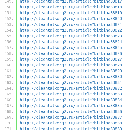
http://cleantalkorg2.ru/article?bitbina33817
http://cleantalkorg2.ru/article?bitbina33818
http://cleantalkorg2.ru/article?bitbina33819
http://cleantalkorg2.ru/article?bitbina33820
http://cleantalkorg2.ru/article?bitbina33821
http://cleantalkorg2.ru/article?bitbina33822
http://cleantalkorg2.ru/article?bitbina33823
http://cleantalkorg2.ru/article?bitbina33824
http://cleantalkorg2.ru/article?bitbina33825
http://cleantalkorg2.ru/article?bitbina33826
http://cleantalkorg2.ru/article?bitbina33827
http://cleantalkorg2.ru/article?bitbina33828
http://cleantalkorg2.ru/article?bitbina33829
http://cleantalkorg2.ru/article?bitbina33830
http://cleantalkorg2.ru/article?bitbina33831
http://cleantalkorg2.ru/article?bitbina33832
http://cleantalkorg2.ru/article?bitbina33833
http://cleantalkorg2.ru/article?bitbina33834
http://cleantalkorg2.ru/article?bitbina33835
http://cleantalkorg2.ru/article?bitbina33836
http://cleantalkorg2.ru/article?bitbina33837
http://cleantalkorg2.ru/article?bitbina33838
http://cleantalkorg2.ru/article?bitbina33839