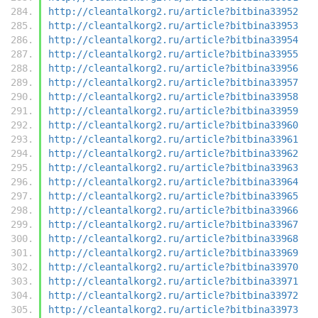
http://cleantalkorg2.ru/article?bitbina33952
http://cleantalkorg2.ru/article?bitbina33953
http://cleantalkorg2.ru/article?bitbina33954
http://cleantalkorg2.ru/article?bitbina33955
http://cleantalkorg2.ru/article?bitbina33956
http://cleantalkorg2.ru/article?bitbina33957
http://cleantalkorg2.ru/article?bitbina33958
http://cleantalkorg2.ru/article?bitbina33959
http://cleantalkorg2.ru/article?bitbina33960
http://cleantalkorg2.ru/article?bitbina33961
http://cleantalkorg2.ru/article?bitbina33962
http://cleantalkorg2.ru/article?bitbina33963
http://cleantalkorg2.ru/article?bitbina33964
http://cleantalkorg2.ru/article?bitbina33965
http://cleantalkorg2.ru/article?bitbina33966
http://cleantalkorg2.ru/article?bitbina33967
http://cleantalkorg2.ru/article?bitbina33968
http://cleantalkorg2.ru/article?bitbina33969
http://cleantalkorg2.ru/article?bitbina33970
http://cleantalkorg2.ru/article?bitbina33971
http://cleantalkorg2.ru/article?bitbina33972
http://cleantalkorg2.ru/article?bitbina33973