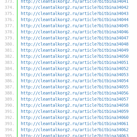
http://cleantalkorg2.ru/article?bitbina34041
http://cleantalkorg2.ru/article?bitbina34042
http://cleantalkorg2.ru/article?bitbina34043
http://cleantalkorg2.ru/article?bitbina34044
http://cleantalkorg2.ru/article?bitbina34045
http://cleantalkorg2.ru/article?bitbina34046
http://cleantalkorg2.ru/article?bitbina34047
http://cleantalkorg2.ru/article?bitbina34048
http://cleantalkorg2.ru/article?bitbina34049
http://cleantalkorg2.ru/article?bitbina34050
http://cleantalkorg2.ru/article?bitbina34051
http://cleantalkorg2.ru/article?bitbina34052
http://cleantalkorg2.ru/article?bitbina34053
http://cleantalkorg2.ru/article?bitbina34054
http://cleantalkorg2.ru/article?bitbina34055
http://cleantalkorg2.ru/article?bitbina34056
http://cleantalkorg2.ru/article?bitbina34057
http://cleantalkorg2.ru/article?bitbina34058
http://cleantalkorg2.ru/article?bitbina34059
http://cleantalkorg2.ru/article?bitbina34060
http://cleantalkorg2.ru/article?bitbina34061
http://cleantalkorg2.ru/article?bitbina34062
http://cleantalkorg2.ru/article?bitbina34063