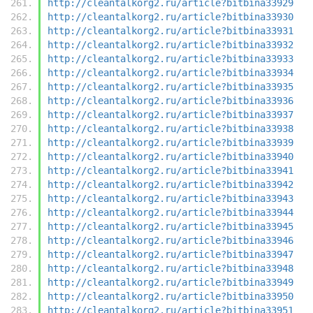
http://cleantalkorg2.ru/article?bitbina33929
http://cleantalkorg2.ru/article?bitbina33930
http://cleantalkorg2.ru/article?bitbina33931
http://cleantalkorg2.ru/article?bitbina33932
http://cleantalkorg2.ru/article?bitbina33933
http://cleantalkorg2.ru/article?bitbina33934
http://cleantalkorg2.ru/article?bitbina33935
http://cleantalkorg2.ru/article?bitbina33936
http://cleantalkorg2.ru/article?bitbina33937
http://cleantalkorg2.ru/article?bitbina33938
http://cleantalkorg2.ru/article?bitbina33939
http://cleantalkorg2.ru/article?bitbina33940
http://cleantalkorg2.ru/article?bitbina33941
http://cleantalkorg2.ru/article?bitbina33942
http://cleantalkorg2.ru/article?bitbina33943
http://cleantalkorg2.ru/article?bitbina33944
http://cleantalkorg2.ru/article?bitbina33945
http://cleantalkorg2.ru/article?bitbina33946
http://cleantalkorg2.ru/article?bitbina33947
http://cleantalkorg2.ru/article?bitbina33948
http://cleantalkorg2.ru/article?bitbina33949
http://cleantalkorg2.ru/article?bitbina33950
http://cleantalkorg2.ru/article?bitbina33951