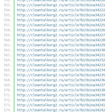
http://cleantalkorg2.ru/article?bitbina34221
http://cleantalkorg2.ru/article?bitbina34222
http://cleantalkorg2.ru/article?bitbina34223
http://cleantalkorg2.ru/article?bitbina34224
http://cleantalkorg2.ru/article?bitbina34225
http://cleantalkorg2.ru/article?bitbina34226
http://cleantalkorg2.ru/article?bitbina34227
http://cleantalkorg2.ru/article?bitbina34228
http://cleantalkorg2.ru/article?bitbina34229
http://cleantalkorg2.ru/article?bitbina34230
http://cleantalkorg2.ru/article?bitbina34231
http://cleantalkorg2.ru/article?bitbina34232
http://cleantalkorg2.ru/article?bitbina34233
http://cleantalkorg2.ru/article?bitbina34234
http://cleantalkorg2.ru/article?bitbina34235
http://cleantalkorg2.ru/article?bitbina34236
http://cleantalkorg2.ru/article?bitbina34237
http://cleantalkorg2.ru/article?bitbina34238
http://cleantalkorg2.ru/article?bitbina34239
http://cleantalkorg2.ru/article?bitbina34240
http://cleantalkorg2.ru/article?bitbina34241
http://cleantalkorg2.ru/article?bitbina34242