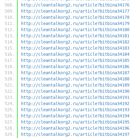
http://cleantalkorg2.ru/article?bitbina34176
http://cleantalkorg2.ru/article?bitbina34177
http://cleantalkorg2.ru/article?bitbina34178
http://cleantalkorg2.ru/article?bitbina34179
http://cleantalkorg2.ru/article?bitbina34180
http://cleantalkorg2.ru/article?bitbina34181
http://cleantalkorg2.ru/article?bitbina34182
http://cleantalkorg2.ru/article?bitbina34183
http://cleantalkorg2.ru/article?bitbina34184
http://cleantalkorg2.ru/article?bitbina34185
http://cleantalkorg2.ru/article?bitbina34186
http://cleantalkorg2.ru/article?bitbina34187
http://cleantalkorg2.ru/article?bitbina34188
http://cleantalkorg2.ru/article?bitbina34189
http://cleantalkorg2.ru/article?bitbina34190
http://cleantalkorg2.ru/article?bitbina34191
http://cleantalkorg2.ru/article?bitbina34192
http://cleantalkorg2.ru/article?bitbina34193
http://cleantalkorg2.ru/article?bitbina34194
http://cleantalkorg2.ru/article?bitbina34195
http://cleantalkorg2.ru/article?bitbina34196
http://cleantalkorg2.ru/article?bitbina34197