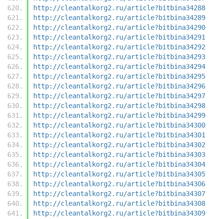
http://cleantalkorg2.ru/article?bitbina34288
http://cleantalkorg2.ru/article?bitbina34289
http://cleantalkorg2.ru/article?bitbina34290
http://cleantalkorg2.ru/article?bitbina34291
http://cleantalkorg2.ru/article?bitbina34292
http://cleantalkorg2.ru/article?bitbina34293
http://cleantalkorg2.ru/article?bitbina34294
http://cleantalkorg2.ru/article?bitbina34295
http://cleantalkorg2.ru/article?bitbina34296
http://cleantalkorg2.ru/article?bitbina34297
http://cleantalkorg2.ru/article?bitbina34298
http://cleantalkorg2.ru/article?bitbina34299
http://cleantalkorg2.ru/article?bitbina34300
http://cleantalkorg2.ru/article?bitbina34301
http://cleantalkorg2.ru/article?bitbina34302
http://cleantalkorg2.ru/article?bitbina34303
http://cleantalkorg2.ru/article?bitbina34304
http://cleantalkorg2.ru/article?bitbina34305
http://cleantalkorg2.ru/article?bitbina34306
http://cleantalkorg2.ru/article?bitbina34307
http://cleantalkorg2.ru/article?bitbina34308
http://cleantalkorg2.ru/article?bitbina34309