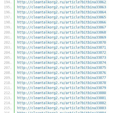
http://cleantalkorg2.ru/article?bitbina33862
http://cleantalkorg2.ru/article?bitbina33863
http://cleantalkorg2.ru/article?bitbina33864
http://cleantalkorg2.ru/article?bitbina33865
http://cleantalkorg2.ru/article?bitbina33866
http://cleantalkorg2.ru/article?bitbina33867
http://cleantalkorg2.ru/article?bitbina33868
http://cleantalkorg2.ru/article?bitbina33869
http://cleantalkorg2.ru/article?bitbina33870
http://cleantalkorg2.ru/article?bitbina33871
http://cleantalkorg2.ru/article?bitbina33872
http://cleantalkorg2.ru/article?bitbina33873
http://cleantalkorg2.ru/article?bitbina33874
http://cleantalkorg2.ru/article?bitbina33875
http://cleantalkorg2.ru/article?bitbina33876
http://cleantalkorg2.ru/article?bitbina33877
http://cleantalkorg2.ru/article?bitbina33878
http://cleantalkorg2.ru/article?bitbina33879
http://cleantalkorg2.ru/article?bitbina33880
http://cleantalkorg2.ru/article?bitbina33881
http://cleantalkorg2.ru/article?bitbina33882
http://cleantalkorg2.ru/article?bitbina33883
http://cleantalkorg2.ru/article?bitbina33884