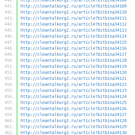
http://cleantalkorg2.ru/article?bitbina34109
http://cleantalkorg2.ru/article?bitbina34110
http://cleantalkorg2.ru/article?bitbina34111
http://cleantalkorg2.ru/article?bitbina34112
http://cleantalkorg2.ru/article?bitbina34113
http://cleantalkorg2.ru/article?bitbina34114
http://cleantalkorg2.ru/article?bitbina34115
http://cleantalkorg2.ru/article?bitbina34116
http://cleantalkorg2.ru/article?bitbina34117
http://cleantalkorg2.ru/article?bitbina34118
http://cleantalkorg2.ru/article?bitbina34119
http://cleantalkorg2.ru/article?bitbina34120
http://cleantalkorg2.ru/article?bitbina34121
http://cleantalkorg2.ru/article?bitbina34122
http://cleantalkorg2.ru/article?bitbina34123
http://cleantalkorg2.ru/article?bitbina34124
http://cleantalkorg2.ru/article?bitbina34125
http://cleantalkorg2.ru/article?bitbina34126
http://cleantalkorg2.ru/article?bitbina34127
http://cleantalkorg2.ru/article?bitbina34128
http://cleantalkorg2.ru/article?bitbina34129
http://cleantalkorg2.ru/article?bitbina34130