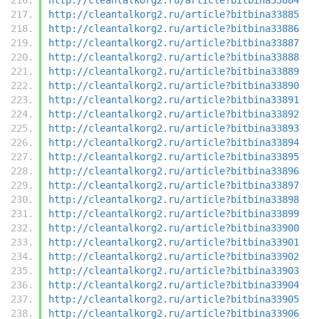
http://cleantalkorg2.ru/article?bitbina33885
http://cleantalkorg2.ru/article?bitbina33886
http://cleantalkorg2.ru/article?bitbina33887
http://cleantalkorg2.ru/article?bitbina33888
http://cleantalkorg2.ru/article?bitbina33889
http://cleantalkorg2.ru/article?bitbina33890
http://cleantalkorg2.ru/article?bitbina33891
http://cleantalkorg2.ru/article?bitbina33892
http://cleantalkorg2.ru/article?bitbina33893
http://cleantalkorg2.ru/article?bitbina33894
http://cleantalkorg2.ru/article?bitbina33895
http://cleantalkorg2.ru/article?bitbina33896
http://cleantalkorg2.ru/article?bitbina33897
http://cleantalkorg2.ru/article?bitbina33898
http://cleantalkorg2.ru/article?bitbina33899
http://cleantalkorg2.ru/article?bitbina33900
http://cleantalkorg2.ru/article?bitbina33901
http://cleantalkorg2.ru/article?bitbina33902
http://cleantalkorg2.ru/article?bitbina33903
http://cleantalkorg2.ru/article?bitbina33904
http://cleantalkorg2.ru/article?bitbina33905
http://cleantalkorg2.ru/article?bitbina33906