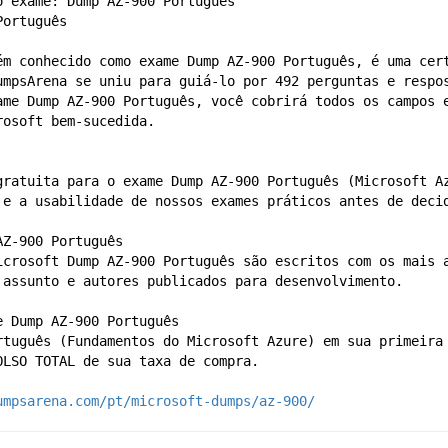
o exame: Dump AZ-900 Português
Português
ém conhecido como exame Dump AZ-900 Português, é uma cert
umpsArena se uniu para guiá-lo por 492 perguntas e respos
ame Dump AZ-900 Português, você cobrirá todos os campos e
rosoft bem-sucedida.
gratuita para o exame Dump AZ-900 Português (Microsoft Az
 e a usabilidade de nossos exames práticos antes de deci
AZ-900 Português
icrosoft Dump AZ-900 Português são escritos com os mais a
 assunto e autores publicados para desenvolvimento.
e Dump AZ-900 Português
rtuguês (Fundamentos do Microsoft Azure) em sua primeira 
OLSO TOTAL de sua taxa de compra.
umpsarena.com/pt/microsoft-dumps/az-900/