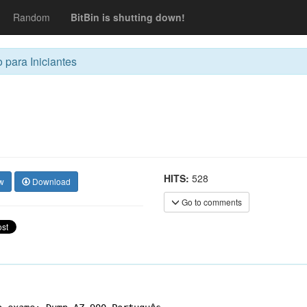
Random
BitBin is shutting down!
para Iniciantes
HITS:
528
w
Download
Go to comments