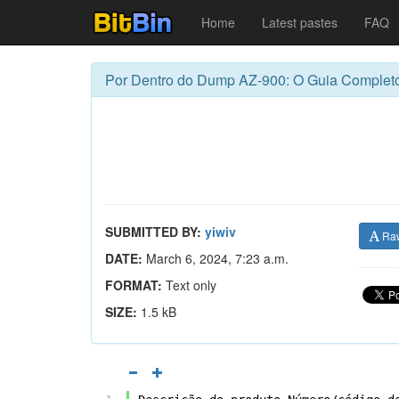
Home
Latest pastes
FAQ
Por Dentro do Dump AZ-900: O Guia Completo 
SUBMITTED BY:
yiwiv
Ra
DATE:
March 6, 2024, 7:23 a.m.
FORMAT:
Text only
SIZE:
1.5 kB