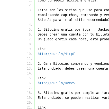
Como conseguir Bitcoins Gratis.
Estos son los sitios que uso para co
completando captchas, comprando y ve
Skip Ad para ir al sitio recomendado
1. Bitcoins gratis por jugar - Jackp
Debes crear una cuenta con tu billet
Un juego gratis cada hora, esta prob
Link
http://cur.lv/4trpf
2. Gana Bitcoins comprando y vendien
Esta probado, debes crear una cuenta
Link
http://cur.lv/4vxv5
3. Bitcoins gratis por completar tar
Esta probado, se pueden realizar var
Link