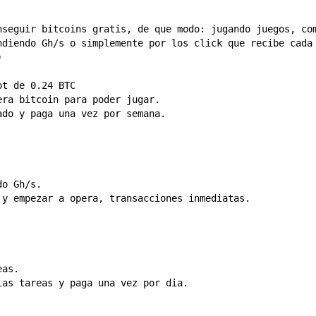
nseguir bitcoins gratis, de que modo: jugando juegos, com
ndiendo Gh/s o simplemente por los click que recibe cada 
)
ot de 0.24 BTC
era bitcoin para poder jugar. 
ado y paga una vez por semana.
do Gh/s.
 y empezar a opera, transacciones inmediatas.
eas.
ias tareas y paga una vez por dia.