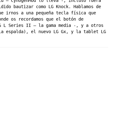
d – CynogenMod lo lleva -, incluso fuera 
dido bautizar como LG Knock. Hablamos de 
e irnos a una pequeña tecla física que 
nde os recordamos que el botón de 
 L Series II – la gama media -, y a otros 
a espalda), el nuevo LG Gx, y la tablet LG 