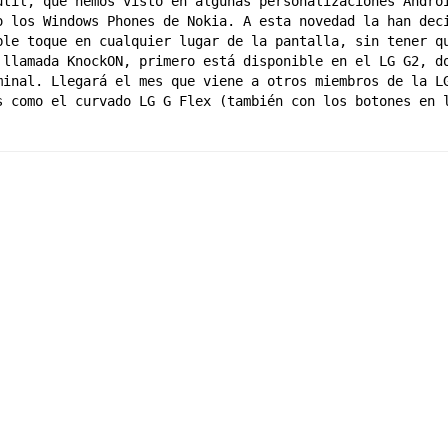
útil, que hemos visto en algunas personalizaciones Androi
o los Windows Phones de Nokia. A esta novedad la han deci
ble toque en cualquier lugar de la pantalla, sin tener qu
 llamada KnockON, primero está disponible en el LG G2, do
minal. Llegará el mes que viene a otros miembros de la LG
s como el curvado LG G Flex (también con los botones en l