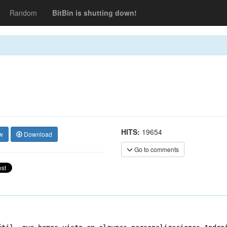
Random
BitBin is shutting down!
HITS:
19654
w
Download
Go to comments