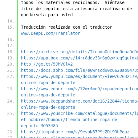
todos los materiales reciclados.  Siéntase 
libre de regalar esta artesanía creativa o de 
quedársela para usted.
Traducción realizada con el traductor 
www.DeepL.com/Translator
https://archive.org/details/TiendaOnlineRopaDeD
https://app.box.com/s/14rr8ddv33r6q0zwjeq9gufqx
http://ge.tt/5JMV0lv2
https://docs.zoho.com/file/e0wrscd90c8628ab9473
https://www.yumpu.com/es/document/view/62632179
online-ropa-de-deporte
https://www.edocr.com/v/72wr4mo0/ropadedeporteo
online-ropa-de-deporte
https://www.keepandshare.com/doc16/22844/tienda
online-ropa-de-deporte
https://www.youscribe.com/catalogue/documents/l
et-hobbies/humour/tienda-online-ropa-de-
deporte-3053485
https://jumpshare.com/v/9evoN87PScZDl93hPqaz
https://www.slideshare.net/ropadedeporteonlineo