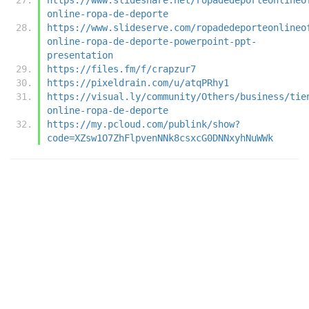
online-ropa-de-deporte
https://www.slideserve.com/ropadedeporteonlineo
online-ropa-de-deporte-powerpoint-ppt-
presentation
https://files.fm/f/crapzur7
https://pixeldrain.com/u/atqPRhy1
https://visual.ly/community/Others/business/tie
online-ropa-de-deporte
https://my.pcloud.com/publink/show?
code=XZsw1O7ZhFlpvenNNk8csxcG0DNNxyhNuWWk