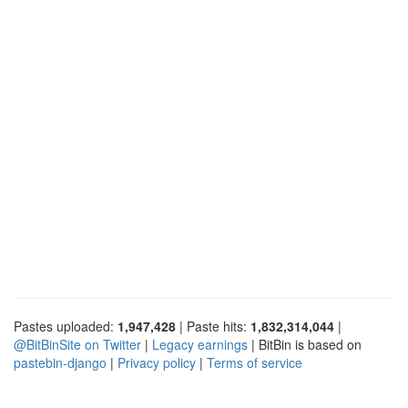
Pastes uploaded:
1,947,428
| Paste hits:
1,832,314,044
|
@BitBinSite on Twitter
|
Legacy earnings
| BitBin is based on
pastebin-django
|
Privacy policy
|
Terms of service