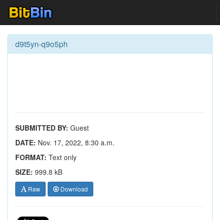
d9t5yn-q9o5ph
SUBMITTED BY:
Guest
DATE:
Nov. 17, 2022, 8:30 a.m.
FORMAT:
Text only
SIZE:
999.8 kB
Raw
Download