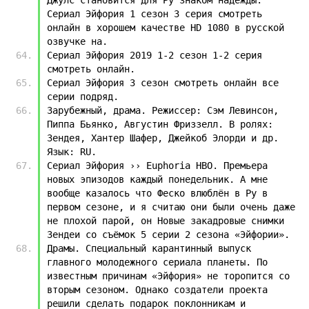
Сериал Эйфория 1 сезон 3 серия смотреть 
онлайн в хорошем качестве HD 1080 в русской 
озвучке на.
Сериал Эйфория 2019 1-2 сезон 1-2 серия 
смотреть онлайн.
Сериал Эйфория 3 cезон смотреть онлайн все 
серии подряд.
Зарубежный, драма. Режиссер: Сэм Левинсон, 
Пиппа Бьянко, Августин Фриззелл. В ролях: 
Зендея, Хантер Шафер, Джейкоб Элорди и др. 
Язык: RU.
Сериал Эйфория ›› Euphoria HBO. Премьера 
новых эпизодов каждый понедельник. А мне 
вообще казалось что Феско влюблён в Ру в 
первом сезоне, и я считаю они были очень даже 
не плохой парой, он Новые закадровые снимки 
Зендеи со съёмок 5 серии 2 сезона «Эйфории».
Драмы. Специальный карантинный выпуск 
главного молодежного сериала планеты. По 
известным причинам «Эйфория» не торопится со 
вторым сезоном. Однако создатели проекта 
решили сделать подарок поклонникам и 