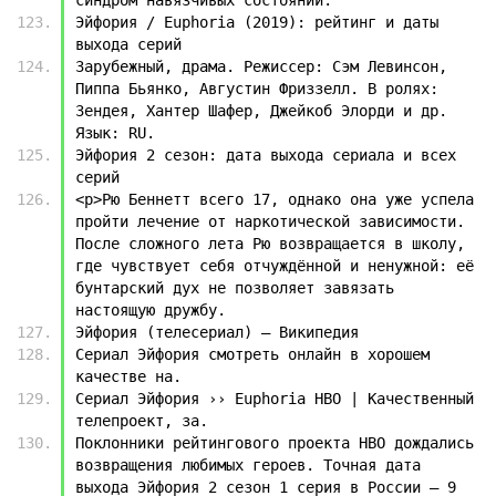
Эйфория / Euphoria (2019): рейтинг и даты 
выхода серий
Зарубежный, драма. Режиссер: Сэм Левинсон, 
Пиппа Бьянко, Августин Фриззелл. В ролях: 
Зендея, Хантер Шафер, Джейкоб Элорди и др. 
Язык: RU.
Эйфория 2 сезон: дата выхода сериала и всех 
серий
<p>Рю Беннетт всего 17, однако она уже успела 
пройти лечение от наркотической зависимости. 
После сложного лета Рю возвращается в школу, 
где чувствует себя отчуждённой и ненужной: её 
бунтарский дух не позволяет завязать 
настоящую дружбу.
Эйфория (телесериал) — Википедия
Сериал Эйфория смотреть онлайн в хорошем 
качестве на.
Сериал Эйфория ›› Euphoria HBO | Качественный 
телепроект, за.
Поклонники рейтингового проекта HBO дождались 
возвращения любимых героев. Точная дата 
выхода Эйфория 2 сезон 1 серия в России — 9 