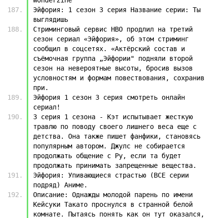
Эйфория: 1 сезон 3 серия Название серии: Ты 
выглядишь
Стриминговый сервис HBO продлил на третий 
сезон сериал «Эйфория», об этом стриминг 
сообщил в соцсетях. «Актёрский состав и 
съёмочная группа „Эйфории" подняли второй 
сезон на невероятные высоты, бросив вызов 
условностям и формам повествования, сохранив 
при.
Эйфория 1 сезон 3 серия смотреть онлайн 
сериал!
3 серия 1 сезона - Кэт испытывает жесткую 
травлю по поводу своего лишнего веса еще с 
детства. Она также пишет фанфики, становясь 
популярным автором. Джулс не собирается 
продолжать общение с Ру, если та будет 
продолжать принимать запрещенные вещества.
Эйфория: Упивающиеся страстью (ВСЕ серии 
подряд) Аниме.
Описание: Однажды молодой парень по имени 
Кейсуки Такато проснулся в странной белой 
комнате. Пытаясь понять как он тут оказался, 