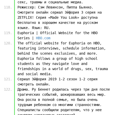
секс, травмы и социальные медиа.
Режиссер: Сэм Левинсон, Пиппа Бьянко. 
Смотрите онлайн сериал Эйфория 3 серия на 
ZETFLIX! Серия «Made You Look» доступна 
бесплатно в хорошем качестве на русском 
языке. Язык: RU.
Euphoria | Official Website for the HBO 
Series | 
HBO.com
The official website for Euphoria on HBO, 
featuring interviews, schedule information, 
behind the scenes exclusives, and more. 
Euphoria follows a group of high school 
students as they navigate love and 
friendships in a world of drugs, sex, trauma 
and social media.
Сериал Эйфория 2019 1-2 сезон 1-2 серия 
смотреть онлайн.
Драма. Ру Беннет родилась через три дня после 
трагических событий, шокировавших весь мир. 
Она росла в полной семье, но была очень 
трудным ребенком со многими странностями. 
Специалисты сообщили родителям, что у нее 
синдром навязчивых состояний.