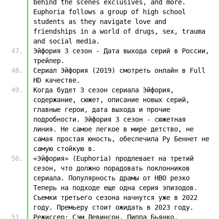
behind the scenes exclusives, and more. 
Euphoria follows a group of high school 
students as they navigate love and 
friendships in a world of drugs, sex, trauma 
and social media.
Эйфория 3 сезон - Дата выхода серий в России, 
трейлер.
Сериал Эйфория (2019) смотреть онлайн в Full 
HD качестве.
Когда будет 3 сезон сериала Эйфория, 
содержание, сюжет, описание новых серий, 
главные герои, дата выхода и прочие 
подробности. Эйфория 3 сезон - сюжетная 
линия. Не самое легкое в мире детство, не 
самая простая юность, обеспечила Ру Беннет не 
самую стойкую в.
«Эйфория» (Euphoria) продлевает на третий 
сезон, что должно порадовать поклонников 
сериала. Популярность драмы от HBO резко 
Теперь на подходе еще одна серия эпизодов. 
Съемки третьего сезона начнутся уже в 2022 
году. Премьеру стоит ожидать в 2023 году.
Режиссер: Сэм Левинсон, Пиппа Бьянко, 