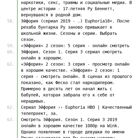
наркотики, секс, травмы и социальные медиа. В 
центре истории - 17-летняя Ру Беннетт, 
вернувшаяся в родной дом.
Эйфория (сериал 2019 - .) Euphoria18+. После 
рехаба бунтарка Ру заново привыкает к 
школьной жизни. Сезоны и серии. Выбрать 
сезон.
«Эйфория» 2 сезон: 5 серия - онлайн смотреть
Эйфория. Сезон 1. Серия 3 сериал смотреть 
онлайн в хорошем.
«Эйфория» 2 сезон: 3 серия - просмотр онлайн 
в хорошем качестве. «Эйфория» 2 сезон: 1 
серия - смотреть онлайн. В сценах из прошлого 
показано, как Феско стал наркодилером. 
Примерно в десять лет он начал жить с 
бабулей, которая забрала его к себе от 
нерадивых.
Сериал Эйфория ›› Euphoria HBO | Качественный 
телепроект, за.
Смотреть Эйфория. Сезон 1. Серия 3 2019 
онлайн в хорошем качестве 1080p на Wink. 
Однако появление в городе девушки по имени 
Джулс становится для Ру знаком надежды. 