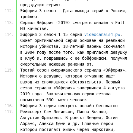
предыдущих сериях.
Эйфория 3 сезон - Дата выхода серий в России, 
трейлер.
Сериал Эйфория (2019) смотреть онлайн в Full 
HD качестве.
Эйфория 3 сезон 1-15 серия 
videocanals4.pw
. 
Сюжет оригинальной серии основан на реальной 
истории убийства: 18-летний парень скончался 
в 2004 году после того, как пригласил девушку 
в клуб и, подравшись с ее бойфрендом, получил 
смертельные ножевые ранения от.
Третий сезон американского сериала «Эйфория». 
История о девушке, которая отчаянно ищет 
выход из сложившихся обстоятельств. Первый 
сезон сериала «Эйфория» завершился 4 августа 
2019 года. Заключительную серию сезона 
посмотрело 530 тысяч человек.
Эйфория 3 серия смотреть онлайн бесплатно
Режиссер: Сэм Левинсон, Пиппа Бьянко, 
Августин Фриззелл. В ролях: Зендея, Остин 
Абрамс, Алекса Деми и др. Главные герои 
которой постигают жизнь через наркотики, 