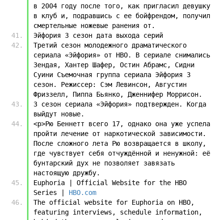
в 2004 году после того, как пригласил девушку 
в клуб и, подравшись с ее бойфрендом, получил 
смертельные ножевые ранения от.
Эйфория 3 сезон дата выхода серий
Третий сезон молодежного драматического 
сериала «Эйфория» от HBO. В сериале снимались 
Зендая, Хантер Шафер, Остин Абрамс, Сидни 
Суини Съемочная группа сериала Эйфория 3 
сезон. Режиссер: Сэм Левинсон, Августин 
Фриззелл, Пиппа Бьянко, Дженнифер Моррисон.
3 сезон сериала «Эйфория» подтвержден. Когда 
выйдут новые.
<p>Рю Беннетт всего 17, однако она уже успела 
пройти лечение от наркотической зависимости. 
После сложного лета Рю возвращается в школу, 
где чувствует себя отчуждённой и ненужной: её 
бунтарский дух не позволяет завязать 
настоящую дружбу.
Euphoria | Official Website for the HBO 
Series | 
HBO.com
The official website for Euphoria on HBO, 
featuring interviews, schedule information, 