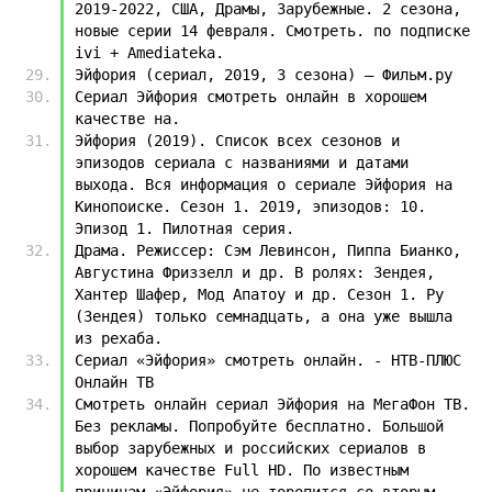
2019-2022, США, Драмы, Зарубежные. 2 сезона, 
новые серии 14 февраля. Смотреть. по подписке 
ivi + Amediateka.
Эйфория (сериал, 2019, 3 сезона) — Фильм.ру
Сериал Эйфория смотреть онлайн в хорошем 
качестве на.
Эйфория (2019). Список всех сезонов и 
эпизодов сериала с названиями и датами 
выхода. Вся информация о сериале Эйфория на 
Кинопоиске. Сезон 1. 2019, эпизодов: 10. 
Эпизод 1. Пилотная серия.
Драма. Режиссер: Сэм Левинсон, Пиппа Бианко, 
Августина Фриззелл и др. В ролях: Зендея, 
Хантер Шафер, Мод Апатоу и др. Сезон 1. Ру 
(Зендея) только семнадцать, а она уже вышла 
из рехаба.
Сериал «Эйфория» смотреть онлайн. - НТВ-ПЛЮС 
Онлайн ТВ
Смотреть онлайн сериал Эйфория на МегаФон ТВ. 
Без рекламы. Попробуйте бесплатно. Большой 
выбор зарубежных и российских сериалов в 
хорошем качестве Full HD. По известным 
причинам «Эйфория» не торопится со вторым 