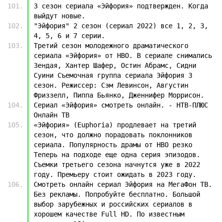
3 сезон сериала «Эйфория» подтвержден. Когда 
выйдут новые.
"Эйфория" 2 сезон (сериал 2022) все 1, 2, 3, 
4, 5, 6 и 7 серии.
Третий сезон молодежного драматического 
сериала «Эйфория» от HBO. В сериале снимались 
Зендая, Хантер Шафер, Остин Абрамс, Сидни 
Суини Съемочная группа сериала Эйфория 3 
сезон. Режиссер: Сэм Левинсон, Августин 
Фриззелл, Пиппа Бьянко, Дженнифер Моррисон.
Сериал «Эйфория» смотреть онлайн. - НТВ-ПЛЮС 
Онлайн ТВ
«Эйфория» (Euphoria) продлевает на третий 
сезон, что должно порадовать поклонников 
сериала. Популярность драмы от HBO резко 
Теперь на подходе еще одна серия эпизодов. 
Съемки третьего сезона начнутся уже в 2022 
году. Премьеру стоит ожидать в 2023 году.
Смотреть онлайн сериал Эйфория на МегаФон ТВ. 
Без рекламы. Попробуйте бесплатно. Большой 
выбор зарубежных и российских сериалов в 
хорошем качестве Full HD. По известным 