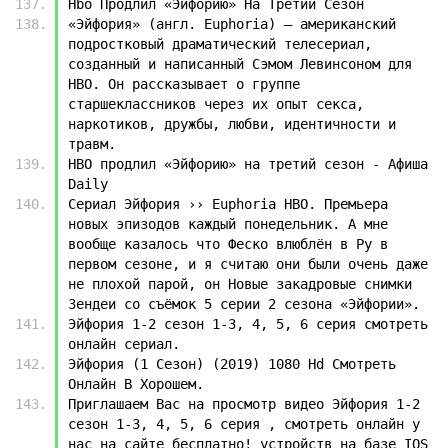
Hbo Продлил «Эйфорию» На Третий Сезон
«Эйфория» (англ. Euphoria) — американский 
подростковый драматический телесериал, 
созданный и написанный Сэмом Левинсоном для 
HBO. Он рассказывает о группе 
старшеклассников через их опыт секса, 
наркотиков, дружбы, любви, идентичности и 
травм.
HBO продлил «Эйфорию» на третий сезон - Афиша 
Daily
Сериал Эйфория ›› Euphoria HBO. Премьера 
новых эпизодов каждый понедельник. А мне 
вообще казалось что Феско влюблён в Ру в 
первом сезоне, и я считаю они были очень даже 
не плохой парой, он Новые закадровые снимки 
Зендеи со съёмок 5 серии 2 сезона «Эйфории».
Эйфория 1-2 сезон 1-3, 4, 5, 6 серия смотреть 
онлайн сериал.
Эйфория (1 Сезон) (2019) 1080 Hd Смотреть 
Онлайн В Хорошем.
Приглашаем Вас на просмотр видео Эйфория 1-2 
сезон 1-3, 4, 5, 6 серия , смотреть онлайн у 
нас на сайте бесплатно! устройств на базе IOS 