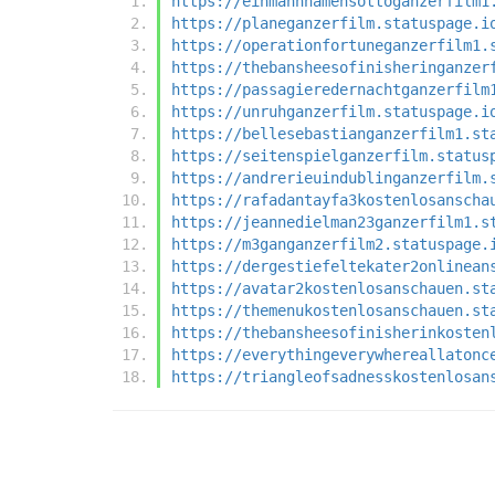
https://einmannnamensottoganzerfilm1
https://planeganzerfilm.statuspage.i
https://operationfortuneganzerfilm1.
https://thebansheesofinisheringanzer
https://passagieredernachtganzerfilm
https://unruhganzerfilm.statuspage.i
https://bellesebastianganzerfilm1.st
https://seitenspielganzerfilm.status
https://andrerieuindublinganzerfilm.
https://rafadantayfa3kostenlosanscha
https://jeannedielman23ganzerfilm1.s
https://m3ganganzerfilm2.statuspage.
https://dergestiefeltekater2onlinean
https://avatar2kostenlosanschauen.st
https://themenukostenlosanschauen.st
https://thebansheesofinisherinkosten
https://everythingeverywhereallatonc
https://triangleofsadnesskostenlosan