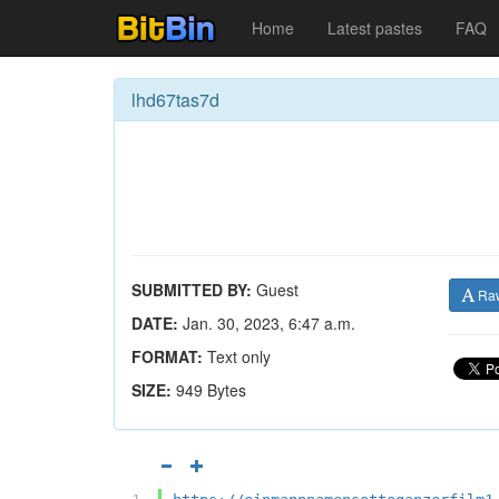
Home
Latest pastes
FAQ
lhd67tas7d
SUBMITTED BY:
Guest
Ra
DATE:
Jan. 30, 2023, 6:47 a.m.
FORMAT:
Text only
SIZE:
949 Bytes