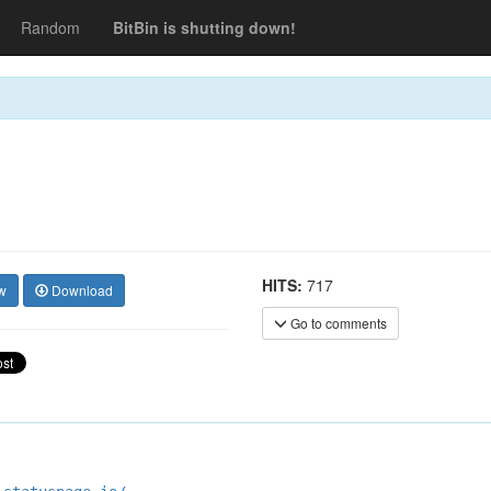
Random
BitBin is shutting down!
HITS:
717
w
Download
Go to comments