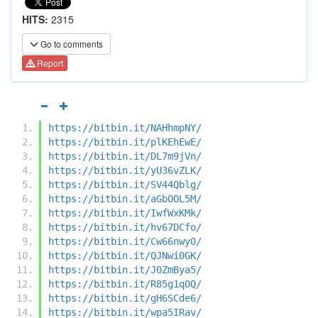
HITS:
2315
Go to comments
Report
https://bitbin.it/NAHhmpNY/
https://bitbin.it/plKEhEwE/
https://bitbin.it/DL7m9jVn/
https://bitbin.it/yU36vZLK/
https://bitbin.it/SV44Qblg/
https://bitbin.it/aGbOOL5M/
https://bitbin.it/IwfWxKMk/
https://bitbin.it/hv67DCfo/
https://bitbin.it/Cw66nwy0/
https://bitbin.it/QJNwi0GK/
https://bitbin.it/J0ZmBya5/
https://bitbin.it/R85g1qOQ/
https://bitbin.it/gH6SCde6/
https://bitbin.it/wpa5IRav/