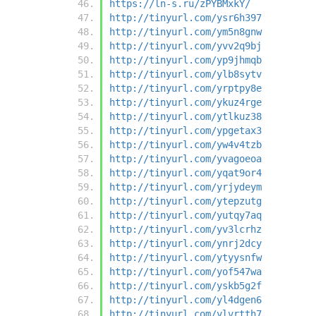
https://ln-s.ru/zPYBMxkY/
http://tinyurl.com/ysr6h397
http://tinyurl.com/ym5n8gnw
http://tinyurl.com/yvv2q9bj
http://tinyurl.com/yp9jhmqb
http://tinyurl.com/ylb8sytv
http://tinyurl.com/yrptpy8e
http://tinyurl.com/ykuz4rge
http://tinyurl.com/ytlkuz38
http://tinyurl.com/ypgetax3
http://tinyurl.com/yw4v4tzb
http://tinyurl.com/yvagoeoa
http://tinyurl.com/yqat9or4
http://tinyurl.com/yrjydeym
http://tinyurl.com/ytepzutg
http://tinyurl.com/yutqy7aq
http://tinyurl.com/yv3lcrhz
http://tinyurl.com/ynrj2dcy
http://tinyurl.com/ytyysnfw
http://tinyurl.com/yof547wa
http://tinyurl.com/yskb5g2f
http://tinyurl.com/yl4dgen6
http://tinyurl.com/ylvrtth7