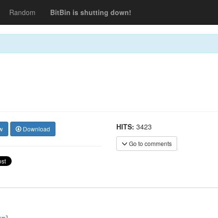
Random
BitBin is shutting down!
HITS:
3423
w
Download
Go to comments