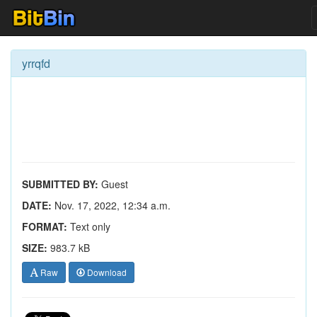
yrrqfd
SUBMITTED BY:
Guest
DATE:
Nov. 17, 2022, 12:34 a.m.
FORMAT:
Text only
SIZE:
983.7 kB
Raw
Download