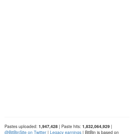
Pastes uploaded:
1,947,428
| Paste hits:
1,832,064,929
|
@BitBinSite on Twitter
|
Legacy earnings
| BitBin is based on