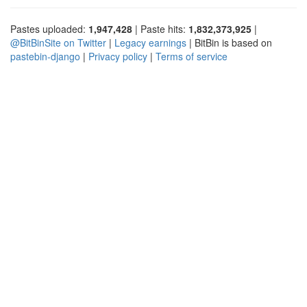
Pastes uploaded:
1,947,428
| Paste hits:
1,832,373,925
|
@BitBinSite on Twitter
|
Legacy earnings
| BitBin is based on
pastebin-django
|
Privacy policy
|
Terms of service