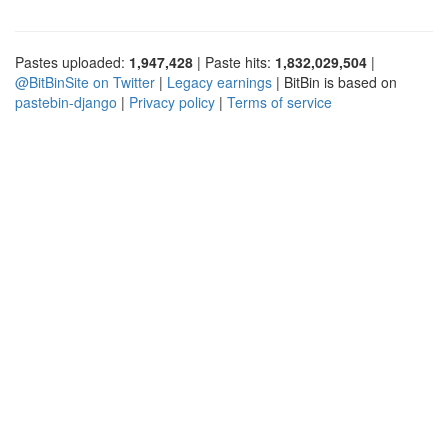
Pastes uploaded:
1,947,428
| Paste hits:
1,832,029,504
|
@BitBinSite on Twitter
|
Legacy earnings
| BitBin is based on
pastebin-django
|
Privacy policy
|
Terms of service