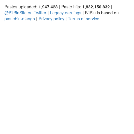
Pastes uploaded:
1,947,428
| Paste hits:
1,832,150,832
|
@BitBinSite on Twitter
|
Legacy earnings
| BitBin is based on
pastebin-django
|
Privacy policy
|
Terms of service