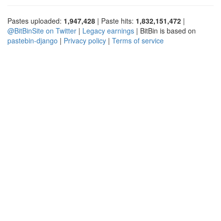
Pastes uploaded:
1,947,428
| Paste hits:
1,832,151,472
|
@BitBinSite on Twitter
|
Legacy earnings
| BitBin is based on
pastebin-django
|
Privacy policy
|
Terms of service