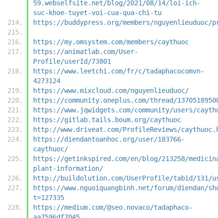
59.webselfsite.net/blog/2021/08/14/loi-ich-
suc-khoe-tuyet-voi-cua-qua-chi-tu
https://buddypress.org/members/nguyenlieuduoc/p
https://my.omsystem.com/members/caythuoc
https://animatlab.com/User-
Profile/userId/73801
https://www.leetchi.com/fr/c/tadaphacocomvn-
4273124
https://www.mixcloud.com/nguyenlieuduoc/
https://community.oneplus.com/thread/1370518950
https://www.jqwidgets.com/community/users/cayth
https://gitlab.tails.boum.org/caythuoc
http://www.driveat.com/ProfileReviews/caythuoc.
https://diendantoanhoc.org/user/183766-
caythuoc/
https://getinkspired.com/en/blog/213258/medicin
plant-information/
http://buildolution.com/UserProfile/tabid/131/u
https://www.nguoiquangbinh.net/forum/diendan/sh
t=127335
https://medium.com/@seo.novaco/tadaphaco-
aa7596df7045