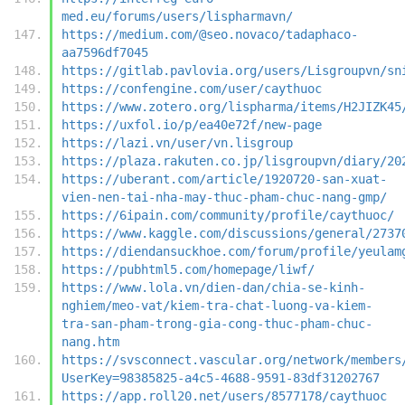
med.eu/forums/users/lispharmavn/
https://medium.com/@seo.novaco/tadaphaco-
aa7596df7045
https://gitlab.pavlovia.org/users/Lisgroupvn/sn
https://confengine.com/user/caythuoc
https://www.zotero.org/lispharma/items/H2JIZK45
https://uxfol.io/p/ea40e72f/new-page
https://lazi.vn/user/vn.lisgroup
https://plaza.rakuten.co.jp/lisgroupvn/diary/20
https://uberant.com/article/1920720-san-xuat-
vien-nen-tai-nha-may-thuc-pham-chuc-nang-gmp/
https://6ipain.com/community/profile/caythuoc/
https://www.kaggle.com/discussions/general/2737
https://diendansuckhoe.com/forum/profile/yeulam
https://pubhtml5.com/homepage/liwf/
https://www.lola.vn/dien-dan/chia-se-kinh-
nghiem/meo-vat/kiem-tra-chat-luong-va-kiem-
tra-san-pham-trong-gia-cong-thuc-pham-chuc-
nang.htm
https://svsconnect.vascular.org/network/members
UserKey=98385825-a4c5-4688-9591-83df31202767
https://app.roll20.net/users/8577178/caythuoc