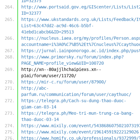
ID=32375
http://www.portsaid.gov.eg/GIScenter/Lists/List
ID=32377
https://www.ukstandards.org.uk/Lists/Feedback/I
List=63c47dd2-ac9d-46c6-b5bf-
41ebd1cabcb6&ID=29513
https://nucleus.iaea.org/my/profiles/Person.asp
accountname=i%3A0%C7%B5%2Et%7Cnucleus%7Ccaythuo
https://jurnal.iainponorogo.ac.id/index.php/pus
https://www.primorsky.ru/forum/index.php?
PAGE_NAME=profile_view&UID=100720
http://xn--80ajjlhchaipiexs.xn--
p1ai/forum/user/11720/
https://mir-c.ru/forum/user/87900/
http://abc-
parfum.ru/communication/forum/user/caythuoc/
https://telegra.ph/Cach-su-dung-thao-duoc-
giam-can-03-14
https://telegra.ph/Meo-tri-mun-trung-ca-bang-
thao-duoc-03-14
https://www.mixily.com/event/543868607502107319
https://www.mixily.com/event/196145919222129026
https://www.homify.co.uk/professionals/9372999/