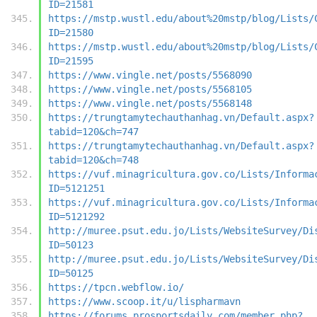
ID=21581
https://mstp.wustl.edu/about%20mstp/blog/Lists/
ID=21580
https://mstp.wustl.edu/about%20mstp/blog/Lists/
ID=21595
https://www.vingle.net/posts/5568090
https://www.vingle.net/posts/5568105
https://www.vingle.net/posts/5568148
https://trungtamytechauthanhag.vn/Default.aspx?
tabid=120&ch=747
https://trungtamytechauthanhag.vn/Default.aspx?
tabid=120&ch=748
https://vuf.minagricultura.gov.co/Lists/Informa
ID=5121251
https://vuf.minagricultura.gov.co/Lists/Informa
ID=5121292
http://muree.psut.edu.jo/Lists/WebsiteSurvey/Di
ID=50123
http://muree.psut.edu.jo/Lists/WebsiteSurvey/Di
ID=50125
https://tpcn.webflow.io/
https://www.scoop.it/u/lispharmavn
https://forums.prosportsdaily.com/member.php?