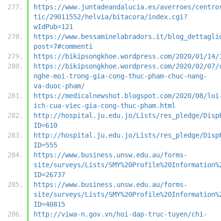
https://www.juntadeandalucia.es/averroes/centro
tic/29011552/helvia/bitacora/index.cgi?
wIdPub=121
https://www.bessaminelabradors.it/blog_dettagli
post=7#commenti
https://bikipsongkhoe.wordpress.com/2020/01/14/
https://bikipsongkhoe.wordpress.com/2020/02/07/
nghe-moi-trong-gia-cong-thuc-pham-chuc-nang-
va-duoc-pham/
https://medicalnewshot.blogspot.com/2020/08/loi
ich-cua-viec-gia-cong-thuc-pham.html
http://hospital.ju.edu.jo/Lists/res_pledge/Disp
ID=610
http://hospital.ju.edu.jo/Lists/res_pledge/Disp
ID=555
https://www.business.unsw.edu.au/forms-
site/surveys/Lists/SMY%20Profile%20Information%
ID=26737
https://www.business.unsw.edu.au/forms-
site/surveys/Lists/SMY%20Profile%20Information%
ID=40815
http://viwa-n.gov.vn/hoi-dap-truc-tuyen/chi-