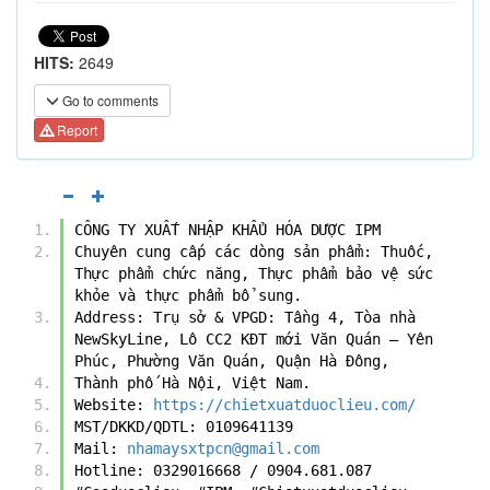
HITS:
2649
Go to comments
Report
CÔNG TY XUẤT NHẬP KHẨU HÓA DƯỢC IPM
Chuyên cung cấp các dòng sản phẩm: Thuốc, 
Thực phẩm chức năng, Thực phẩm bảo vệ sức 
khỏe và thực phẩm bổ sung. 
Address: Trụ sở & VPGD: Tầng 4, Tòa nhà 
NewSkyLine, Lô CC2 KĐT mới Văn Quán – Yên 
Phúc, Phường Văn Quán, Quận Hà Đông,
Thành phố Hà Nội, Việt Nam.
Website: 
https://chietxuatduoclieu.com/
MST/DKKD/QDTL: 0109641139
Mail: 
nhamaysxtpcn@gmail.com
Hotline: 0329016668 / 0904.681.087