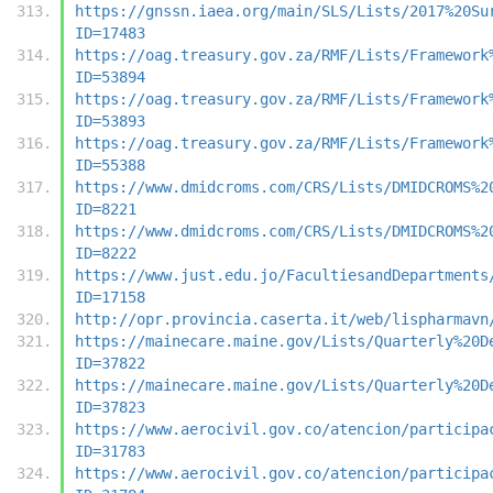
https://gnssn.iaea.org/main/SLS/Lists/2017%20Su
ID=17483
https://oag.treasury.gov.za/RMF/Lists/Framework
ID=53894
https://oag.treasury.gov.za/RMF/Lists/Framework
ID=53893
https://oag.treasury.gov.za/RMF/Lists/Framework
ID=55388
https://www.dmidcroms.com/CRS/Lists/DMIDCROMS%2
ID=8221
https://www.dmidcroms.com/CRS/Lists/DMIDCROMS%2
ID=8222
https://www.just.edu.jo/FacultiesandDepartments
ID=17158
http://opr.provincia.caserta.it/web/lispharmavn
https://mainecare.maine.gov/Lists/Quarterly%20D
ID=37822
https://mainecare.maine.gov/Lists/Quarterly%20D
ID=37823
https://www.aerocivil.gov.co/atencion/participa
ID=31783
https://www.aerocivil.gov.co/atencion/participa