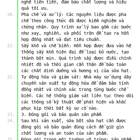
nghệ tiên tiến, đảm bảo chất lượng và hiệu 
quả tối ưu.
Pha chế và xử lý: Các nguyên liệu được pha 
chế theo công thức đã được kiểm nghiệm và 
chứng nhận. Quy trình xử lý bao gồm các bước 
như xay, nghiền, và phối trộn để tạo ra hỗn 
hợp đồng nhất và đạt tiêu chuẩn.
Sấy khô và chế biến: Hỗn hợp được đưa vào hệ 
thống sấy khô hiện đại để loại bỏ nước, tạo 
thành bột mịn. Quá trình sấy được điều chỉnh 
nhiệt độ và thời gian cẩn thận để bảo toàn 
các chất dinh dưỡng và hương vị của sữa hạt.
Tự động hóa và giám sát: Nhà máy sử dụng dây 
chuyền sản xuất tự động hóa để đảm bảo tính 
đồng nhất và chính xác trong từng bước chế 
biến. Các hệ thống giám sát liên tục theo dõi 
các thông số kỹ thuật để phát hiện và khắc 
phục kịp thời bất kỳ sự cố nào.
3. Đóng gói và bảo quản sản phẩm
Sau khi sản xuất, sữa bột sữa hạt cần được 
đóng gói và bảo quản đúng cách để giữ gìn 
chất lượng và an toàn của sản phẩm.
Đóng gói trong môi trường vô trùng: Sản phẩm 