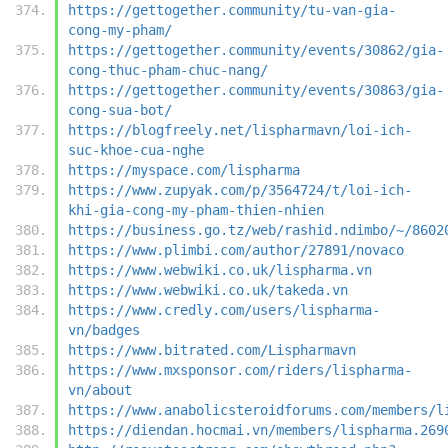
https://gettogether.community/tu-van-gia-
cong-my-pham/
https://gettogether.community/events/30862/gia-
cong-thuc-pham-chuc-nang/
https://gettogether.community/events/30863/gia-
cong-sua-bot/
https://blogfreely.net/lispharmavn/loi-ich-
suc-khoe-cua-nghe
https://myspace.com/lispharma
https://www.zupyak.com/p/3564724/t/loi-ich-
khi-gia-cong-my-pham-thien-nhien
https://business.go.tz/web/rashid.ndimbo/~/8602
https://www.plimbi.com/author/27891/novaco
https://www.webwiki.co.uk/lispharma.vn
https://www.webwiki.co.uk/takeda.vn
https://www.credly.com/users/lispharma-
vn/badges
https://www.bitrated.com/Lispharmavn
https://www.mxsponsor.com/riders/lispharma-
vn/about
https://www.anabolicsteroidforums.com/members/l
https://diendan.hocmai.vn/members/lispharma.269