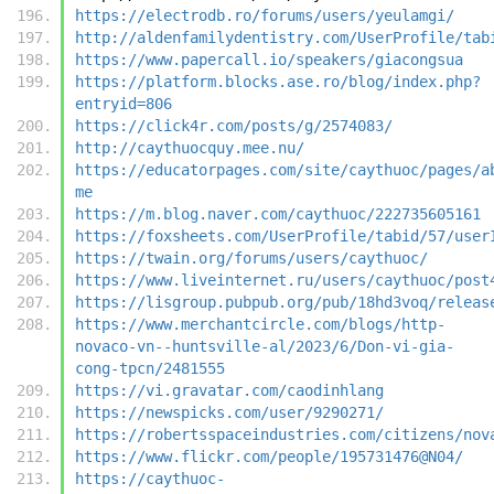
https://electrodb.ro/forums/users/yeulamgi/
http://aldenfamilydentistry.com/UserProfile/tab
https://www.papercall.io/speakers/giacongsua
https://platform.blocks.ase.ro/blog/index.php?
entryid=806
https://click4r.com/posts/g/2574083/
http://caythuocquy.mee.nu/
https://educatorpages.com/site/caythuoc/pages/a
me
https://m.blog.naver.com/caythuoc/222735605161
https://foxsheets.com/UserProfile/tabid/57/user
https://twain.org/forums/users/caythuoc/
https://www.liveinternet.ru/users/caythuoc/post
https://lisgroup.pubpub.org/pub/18hd3voq/releas
https://www.merchantcircle.com/blogs/http-
novaco-vn--huntsville-al/2023/6/Don-vi-gia-
cong-tpcn/2481555
https://vi.gravatar.com/caodinhlang
https://newspicks.com/user/9290271/
https://robertsspaceindustries.com/citizens/nov
https://www.flickr.com/people/195731476@N04/
https://caythuoc-