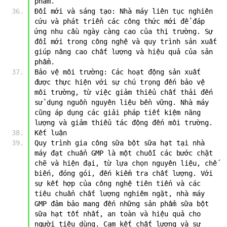
phẩm.
Đổi mới và sáng tạo: Nhà máy liên tục nghiên 
cứu và phát triển các công thức mới để đáp 
ứng nhu cầu ngày càng cao của thị trường. Sự 
đổi mới trong công nghệ và quy trình sản xuất 
giúp nâng cao chất lượng và hiệu quả của sản 
phẩm.
Bảo vệ môi trường: Các hoạt động sản xuất 
được thực hiện với sự chú trọng đến bảo vệ 
môi trường, từ việc giảm thiểu chất thải đến 
sử dụng nguồn nguyên liệu bền vững. Nhà máy 
cũng áp dụng các giải pháp tiết kiệm năng 
lượng và giảm thiểu tác động đến môi trường.
Kết luận
Quy trình gia công sữa bột sữa hạt tại nhà 
máy đạt chuẩn GMP là một chuỗi các bước chặt 
chẽ và hiện đại, từ lựa chọn nguyên liệu, chế 
biến, đóng gói, đến kiểm tra chất lượng. Với 
sự kết hợp của công nghệ tiên tiến và các 
tiêu chuẩn chất lượng nghiêm ngặt, nhà máy 
GMP đảm bảo mang đến những sản phẩm sữa bột 
sữa hạt tốt nhất, an toàn và hiệu quả cho 
người tiêu dùng. Cam kết chất lượng và sự 