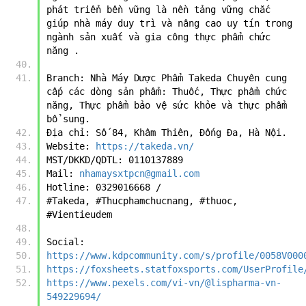
phát triển bền vững là nền tảng vững chắc 
giúp nhà máy duy trì và nâng cao uy tín trong 
ngành sản xuất và gia công thực phẩm chức 
năng .
Branch: Nhà Máy Dược Phẩm Takeda Chuyên cung 
cấp các dòng sản phẩm: Thuốc, Thực phẩm chức 
năng, Thực phẩm bảo vệ sức khỏe và thực phẩm 
bổ sung. 
Địa chỉ: Số 84, Khâm Thiên, Đống Đa, Hà Nội. 
Website: 
https://takeda.vn/
MST/DKKD/QDTL: 0110137889 
Mail: 
nhamaysxtpcn@gmail.com
Hotline: 0329016668 / 
#Takeda, #Thucphamchucnang, #thuoc, 
#Vientieudem 
Social:
https://www.kdpcommunity.com/s/profile/0058V000
https://foxsheets.statfoxsports.com/UserProfile
https://www.pexels.com/vi-vn/@lispharma-vn-
549229694/