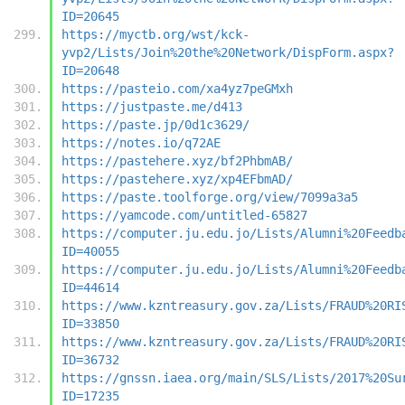
ID=20645
https://myctb.org/wst/kck-
yvp2/Lists/Join%20the%20Network/DispForm.aspx?
ID=20648
https://pasteio.com/xa4yz7peGMxh
https://justpaste.me/d413
https://paste.jp/0d1c3629/
https://notes.io/q72AE
https://pastehere.xyz/bf2PhbmAB/
https://pastehere.xyz/xp4EFbmAD/
https://paste.toolforge.org/view/7099a3a5
https://yamcode.com/untitled-65827
https://computer.ju.edu.jo/Lists/Alumni%20Feedb
ID=40055
https://computer.ju.edu.jo/Lists/Alumni%20Feedb
ID=44614
https://www.kzntreasury.gov.za/Lists/FRAUD%20RI
ID=33850
https://www.kzntreasury.gov.za/Lists/FRAUD%20RI
ID=36732
https://gnssn.iaea.org/main/SLS/Lists/2017%20Su
ID=17235