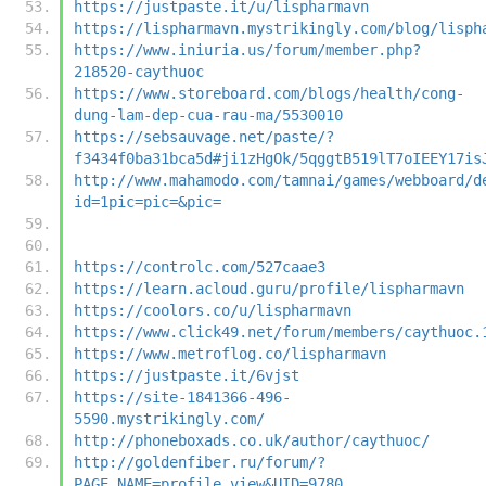
https://justpaste.it/u/lispharmavn
https://lispharmavn.mystrikingly.com/blog/lisph
https://www.iniuria.us/forum/member.php?
218520-caythuoc
https://www.storeboard.com/blogs/health/cong-
dung-lam-dep-cua-rau-ma/5530010
https://sebsauvage.net/paste/?
f3434f0ba31bca5d#ji1zHgOk/5qggtB519lT7oIEEY17is
http://www.mahamodo.com/tamnai/games/webboard/d
id=1pic=pic=&pic=
https://controlc.com/527caae3
https://learn.acloud.guru/profile/lispharmavn
https://coolors.co/u/lispharmavn
https://www.click49.net/forum/members/caythuoc.
https://www.metroflog.co/lispharmavn
https://justpaste.it/6vjst
https://site-1841366-496-
5590.mystrikingly.com/
http://phoneboxads.co.uk/author/caythuoc/
http://goldenfiber.ru/forum/?
PAGE_NAME=profile_view&UID=9780