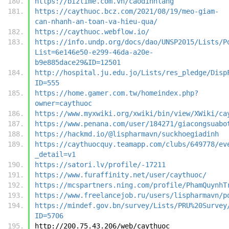
https://biztime.com.vn/caodinhlang
https://caythuoc.bcz.com/2021/08/19/meo-giam-
can-nhanh-an-toan-va-hieu-qua/
https://caythuoc.webflow.io/
https://info.undp.org/docs/dao/UNSP2015/Lists/P
List=6e146e50-e299-46da-a20e-
b9e885dace29&ID=12501
http://hospital.ju.edu.jo/Lists/res_pledge/Disp
ID=555
https://home.gamer.com.tw/homeindex.php?
owner=caythuoc
https://www.myxwiki.org/xwiki/bin/view/XWiki/ca
https://www.penana.com/user/184271/giacongsuabo
https://hackmd.io/@lispharmavn/suckhoegiadinh
https://caythuocquy.teamapp.com/clubs/649778/ev
_detail=v1
https://satori.lv/profile/-17211
https://www.furaffinity.net/user/caythuoc/
https://mcspartners.ning.com/profile/PhamQuynhT
https://www.freelancejob.ru/users/lispharmavn/p
https://mindef.gov.bn/survey/Lists/PRU%20Survey
ID=5706
http://200.75.43.206/web/caythuoc