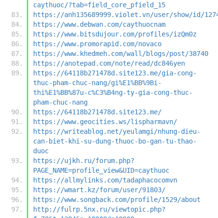
caythuoc/?tab=field_core_pfield_15
https://anh135689999.violet.vn/user/show/id/127
https://www.debwan.com/caythuocnam
https://www.bitsdujour.com/profiles/izQm0z
https://www.promorapid.com/novaco
https://www.khedmeh.com/wall/blogs/post/38740
https://anotepad.com/note/read/dc846yen
https://64118b271478d.site123.me/gia-cong-
thuc-pham-chuc-nang/gi%E1%BB%9Bi-
thi%E1%BB%87u-c%C3%B4ng-ty-gia-cong-thuc-
pham-chuc-nang
https://64118b271478d.site123.me/
https://www.geocities.ws/lispharmavn/
https://writeablog.net/yeulamgi/nhung-dieu-
can-biet-khi-su-dung-thuoc-bo-gan-tu-thao-
duoc
https://ujkh.ru/forum.php?
PAGE_NAME=profile_view&UID=caythuoc
https://allmylinks.com/tadaphacocomvn
https://wmart.kz/forum/user/91803/
https://www.songback.com/profile/1529/about
http://fulrp.5nx.ru/viewtopic.php?