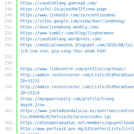
https://caodinhlang.gumroad.com/
https://uxfol.io/p/ea40e72f/new-page
https://www.linkedin.com/in/vientieudem/
https://sites.google.com/view/duoclienphong/
https://duoclienphong.weebly.com/
https://www.tumblr.com/blog/lispharmavn
https://caodinhlang.wordpress.com/
https://medicalnewshot.blogspot.com/2020/08/loi
ich-cua-viec-gia-cong-thuc-pham.html
https://www.linkcentre.com/profile/caythuoc/
http://admin.rostercoster.com/Lists/OldParadian
ID=31212
http://admin.rostercoster.com/Lists/OldParadian
ID=31214
https://myopportunity.com/profile/trang-
quynh-2/nw
https://www.juntadeandalucia.es/averroes/centro
tic/04004620/helvia/bitacora/index.cgi
https://diendanraovataz.net/members/nguyenlieud
http://www.portsaid.gov.eg/GIScenter/Lists/List