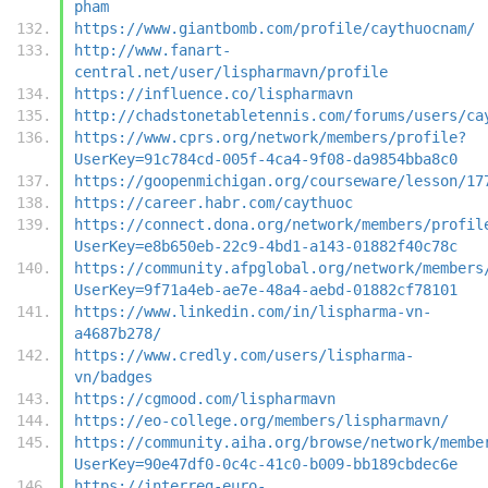
pham
https://www.giantbomb.com/profile/caythuocnam/
http://www.fanart-
central.net/user/lispharmavn/profile
https://influence.co/lispharmavn
http://chadstonetabletennis.com/forums/users/ca
https://www.cprs.org/network/members/profile?
UserKey=91c784cd-005f-4ca4-9f08-da9854bba8c0
https://goopenmichigan.org/courseware/lesson/17
https://career.habr.com/caythuoc
https://connect.dona.org/network/members/profil
UserKey=e8b650eb-22c9-4bd1-a143-01882f40c78c
https://community.afpglobal.org/network/members
UserKey=9f71a4eb-ae7e-48a4-aebd-01882cf78101
https://www.linkedin.com/in/lispharma-vn-
a4687b278/
https://www.credly.com/users/lispharma-
vn/badges
https://cgmood.com/lispharmavn
https://eo-college.org/members/lispharmavn/
https://community.aiha.org/browse/network/membe
UserKey=90e47df0-0c4c-41c0-b009-bb189cbdec6e
https://interreg-euro-