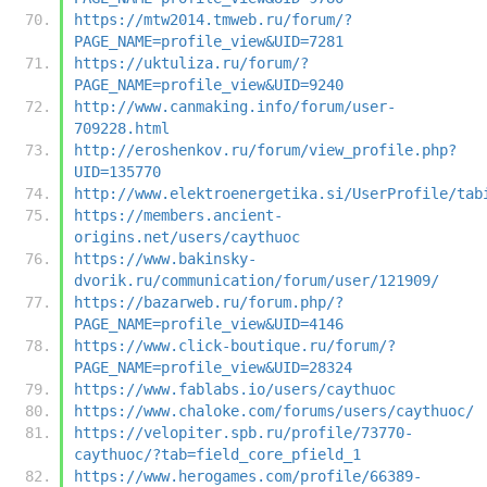
https://mtw2014.tmweb.ru/forum/?
PAGE_NAME=profile_view&UID=7281
https://uktuliza.ru/forum/?
PAGE_NAME=profile_view&UID=9240
http://www.canmaking.info/forum/user-
709228.html
http://eroshenkov.ru/forum/view_profile.php?
UID=135770
http://www.elektroenergetika.si/UserProfile/tab
https://members.ancient-
origins.net/users/caythuoc
https://www.bakinsky-
dvorik.ru/communication/forum/user/121909/
https://bazarweb.ru/forum.php/?
PAGE_NAME=profile_view&UID=4146
https://www.click-boutique.ru/forum/?
PAGE_NAME=profile_view&UID=28324
https://www.fablabs.io/users/caythuoc
https://www.chaloke.com/forums/users/caythuoc/
https://velopiter.spb.ru/profile/73770-
caythuoc/?tab=field_core_pfield_1
https://www.herogames.com/profile/66389-