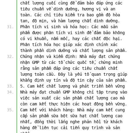
chất lượng cuối cùng để đảm bảo đáp ứng các 
tiêu chuẩn về dinh dưỡng, hương vị và an 
toàn. Các chỉ tiêu kiểm tra bao gồm độ hòa 
tan, độ mịn, và hàm lượng chất dinh dưỡng.
Phân tích vi sinh và hóa học: Các mẫu sản 
phẩm được phân tích vi sinh để đảm bảo không 
có vi khuẩn, nấm mốc, hay các chất độc hại. 
Phân tích hóa học giúp xác định chính xác 
thành phần dinh dưỡng và chất lượng sản phẩm.
Chứng nhận và kiểm định: Nhà máy đạt chứng 
nhận GMP từ các tổ chức quốc tế, chứng minh 
rằng sản phẩm đáp ứng các tiêu chuẩn chất 
lượng toàn cầu. Đây là yếu tố quan trọng giúp 
khẳng định uy tín và độ tin cậy của sản phẩm.
5. Cam kết chất lượng và phát triển bền vững
Nhà máy đạt chuẩn GMP không chỉ tập trung vào 
việc sản xuất các sản phẩm chất lượng cao mà 
còn cam kết thực hiện các hoạt động bền vững.
Cam kết với khách hàng: Nhà máy cam kết cung 
cấp sản phẩm sữa bột sữa hạt chất lượng cao 
nhất, đồng thời lắng nghe phản hồi từ khách 
hàng để liên tục cải tiến quy trình và sản 