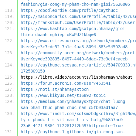
fashion/gia-cong-my-pham-cho-nam-gioi/5626005
https://doodleordie.com/profile/caythuoc
http://maisoncarlos.com/UserProfile/tabid/42/us
http://frankstout.com/UserProfile/tabid/42/user
https://www.hashtap.com/@sxtpcn.nhamay/gioi-
thieu-doanh-nghiep-oKwPdZ1kbqw6
https://www.csiresources.org/network/members/pr
UserKey=3c7cdc52-7b1c-4aa8-8094-883e54502ad8
https://community.acec.org/network/members/prof
UserKey=de392835-8497-4440-8dac-73c3ef4caeeb
https://caythuoc.seesaa.net/article/504769333.h
1725869150
https://libre.video/accounts/lispharmavn/about
https://forum.acronis.com/user/453541
https://noti.st/nhamaysxtpcn
https://www.kikyus.net/t16892-topic
https://medium.com/@nhamaysxtpcn/chat-luong-
san-pham-thuc-pham-chuc-nan-c5fb03ad1aa7
https://www.findit.com/xolsmzbdgkclhiw/RightNow
ty-c-phndc-lis-vit-nam-l-n-v-hotg/9b857ac0-
23a6-447f-9864-7f22612f2b59?httproute=True
https://caythuoc-1.gitbook.io/gia-cong-san-