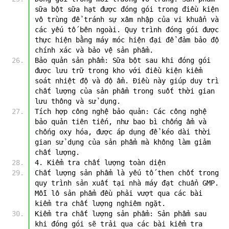
sữa bột sữa hạt được đóng gói trong điều kiện 
vô trùng để tránh sự xâm nhập của vi khuẩn và 
các yếu tố bên ngoài. Quy trình đóng gói được 
thực hiện bằng máy móc hiện đại để đảm bảo độ 
chính xác và bảo vệ sản phẩm.
Bảo quản sản phẩm: Sữa bột sau khi đóng gói 
được lưu trữ trong kho với điều kiện kiểm 
soát nhiệt độ và độ ẩm. Điều này giúp duy trì 
chất lượng của sản phẩm trong suốt thời gian 
lưu thông và sử dụng.
Tích hợp công nghệ bảo quản: Các công nghệ 
bảo quản tiên tiến, như bao bì chống ẩm và 
chống oxy hóa, được áp dụng để kéo dài thời 
gian sử dụng của sản phẩm mà không làm giảm 
chất lượng.
4. Kiểm tra chất lượng toàn diện
Chất lượng sản phẩm là yếu tố then chốt trong 
quy trình sản xuất tại nhà máy đạt chuẩn GMP. 
Mỗi lô sản phẩm đều phải vượt qua các bài 
kiểm tra chất lượng nghiêm ngặt.
Kiểm tra chất lượng sản phẩm: Sản phẩm sau 
khi đóng gói sẽ trải qua các bài kiểm tra 