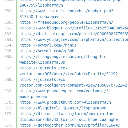
1467759-lispharmavn
https://www.trainsim.com/vbts/member.php?
617740-lispharmavn
https://freesound.org/people/Lispharmavn/
https://www.blogger.com/profile/131525904804545
https://draft.blogger.com/profile/0960656477956
https://www.youmagine.com/lispharmavn/collectio
https://sqworl.com/7hj45e
https://sqworl.com/zp34be
https://trangvangvietnam.org/thong-tin-
website/lispharma.vn
https://journals.eco-
vector.com/RCF/user/viewPublicProfile/51192
https://journals.eco-
vector.com/ecolgenet/comment/view/10588/0/62242
https://www.provenexpert.com/yeulamgi/?
mode=preview
https://www.producthunt.com/@lispharmavn
https://blogcircle.jp/user/lispharmavn
https://discuss.ilw.com/forum/immigration-
discussion/462743-loi-ich-suc-khoe-cua-nghe
https://gettogether.community/profile/61644/