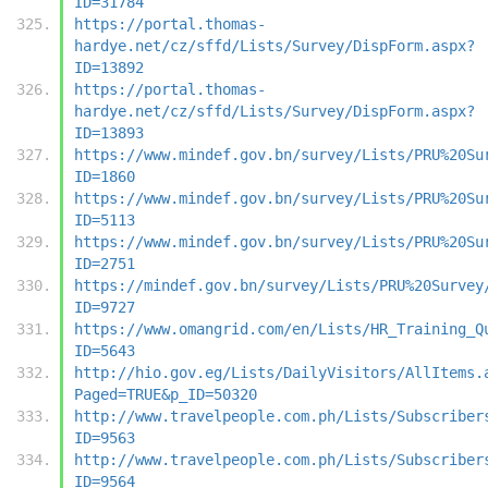
ID=31784
https://portal.thomas-
hardye.net/cz/sffd/Lists/Survey/DispForm.aspx?
ID=13892
https://portal.thomas-
hardye.net/cz/sffd/Lists/Survey/DispForm.aspx?
ID=13893
https://www.mindef.gov.bn/survey/Lists/PRU%20Su
ID=1860
https://www.mindef.gov.bn/survey/Lists/PRU%20Su
ID=5113
https://www.mindef.gov.bn/survey/Lists/PRU%20Su
ID=2751
https://mindef.gov.bn/survey/Lists/PRU%20Survey
ID=9727
https://www.omangrid.com/en/Lists/HR_Training_Q
ID=5643
http://hio.gov.eg/Lists/DailyVisitors/AllItems.
Paged=TRUE&p_ID=50320
http://www.travelpeople.com.ph/Lists/Subscriber
ID=9563
http://www.travelpeople.com.ph/Lists/Subscriber
ID=9564