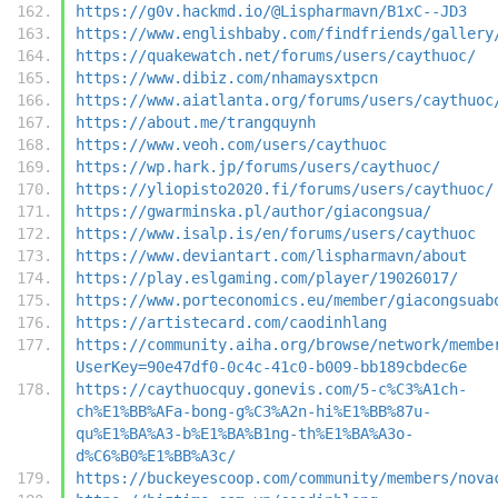
https://g0v.hackmd.io/@Lispharmavn/B1xC--JD3
https://www.englishbaby.com/findfriends/gallery
https://quakewatch.net/forums/users/caythuoc/
https://www.dibiz.com/nhamaysxtpcn
https://www.aiatlanta.org/forums/users/caythuoc
https://about.me/trangquynh
https://www.veoh.com/users/caythuoc
https://wp.hark.jp/forums/users/caythuoc/
https://yliopisto2020.fi/forums/users/caythuoc/
https://gwarminska.pl/author/giacongsua/
https://www.isalp.is/en/forums/users/caythuoc
https://www.deviantart.com/lispharmavn/about
https://play.eslgaming.com/player/19026017/
https://www.porteconomics.eu/member/giacongsuab
https://artistecard.com/caodinhlang
https://community.aiha.org/browse/network/membe
UserKey=90e47df0-0c4c-41c0-b009-bb189cbdec6e
https://caythuocquy.gonevis.com/5-c%C3%A1ch-
ch%E1%BB%AFa-bong-g%C3%A2n-hi%E1%BB%87u-
qu%E1%BA%A3-b%E1%BA%B1ng-th%E1%BA%A3o-
d%C6%B0%E1%BB%A3c/
https://buckeyescoop.com/community/members/nova