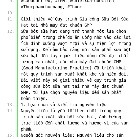
#Caoduoclieu, #IPM, #Chietxuatduoclieu, 
#Thucphamchucnang, #Thuoc .
Giới thiệu về Quy trình Gia công Sữa Bột Sữa 
Hạt tại Nhà máy đạt chuẩn GMP
Sữa bột sữa hạt đang trở thành một lựa chọn 
phổ biến trong chế độ ăn uống nhờ vào các lợi 
ích dinh dưỡng vượt trội và sự tiện lợi trong 
sử dụng. Để đảm bảo rằng mỗi sản phẩm sữa bột 
sữa hạt đến tay người tiêu dùng đều đạt chất 
lượng cao nhất, các nhà máy đạt chuẩn GMP 
(Good Manufacturing Practice) đã triển khai 
một quy trình sản xuất khắt khe và hiện đại. 
Bài viết này sẽ giới thiệu về quy trình gia 
công sữa bột sữa hạt tại nhà máy đạt chuẩn 
GMP, từ lựa chọn nguyên liệu đến sản phẩm 
hoàn thiện.
1. Lựa chọn và kiểm tra nguyên liệu
Nguyên liệu là yếu tố then chốt trong quy 
trình sản xuất sữa bột sữa hạt, ảnh hưởng 
trực tiếp đến chất lượng và hương vị của sản 
phẩm.
Nguồn gốc nguyên liệu: Nguyên liệu cho sản 