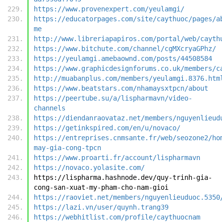
https://www.provenexpert.com/yeulamgi/
https://educatorpages.com/site/caythuoc/pages/a
me
http://www.libreriapapiros.com/portal/web/cayth
https://www.bitchute.com/channel/cgMXcryaGPhz/
https://yeulamgi.amebaownd.com/posts/44508584
https://www.graphicdesignforums.co.uk/members/c
http://muabanplus.com/members/yeulamgi.8376.htm
https://www.beatstars.com/nhamaysxtpcn/about
https://peertube.su/a/lispharmavn/video-
channels
https://diendanraovataz.net/members/nguyenlieud
https://getinkspired.com/en/u/novaco/
https://entreprises.cnmsante.fr/web/seozone2/ho
may-gia-cong-tpcn
https://www.proarti.fr/account/lispharmavn
https://novaco.yolasite.com/
https://lispharma.hashnode.dev/quy-trinh-gia-
cong-san-xuat-my-pham-cho-nam-gioi
https://raoviet.net/members/nguyenlieuduoc.5350
https://lazi.vn/user/quynh.trang39
https://webhitlist.com/profile/caythuocnam