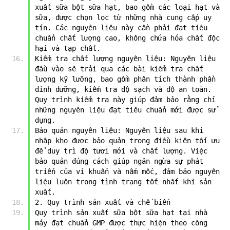
xuất sữa bột sữa hạt, bao gồm các loại hạt và 
sữa, được chọn lọc từ những nhà cung cấp uy 
tín. Các nguyên liệu này cần phải đạt tiêu 
chuẩn chất lượng cao, không chứa hóa chất độc 
hại và tạp chất.
Kiểm tra chất lượng nguyên liệu: Nguyên liệu 
đầu vào sẽ trải qua các bài kiểm tra chất 
lượng kỹ lưỡng, bao gồm phân tích thành phần 
dinh dưỡng, kiểm tra độ sạch và độ an toàn. 
Quy trình kiểm tra này giúp đảm bảo rằng chỉ 
những nguyên liệu đạt tiêu chuẩn mới được sử 
dụng.
Bảo quản nguyên liệu: Nguyên liệu sau khi 
nhập kho được bảo quản trong điều kiện tối ưu 
để duy trì độ tươi mới và chất lượng. Việc 
bảo quản đúng cách giúp ngăn ngừa sự phát 
triển của vi khuẩn và nấm mốc, đảm bảo nguyên 
liệu luôn trong tình trạng tốt nhất khi sản 
xuất.
2. Quy trình sản xuất và chế biến
Quy trình sản xuất sữa bột sữa hạt tại nhà 
máy đạt chuẩn GMP được thực hiện theo công 