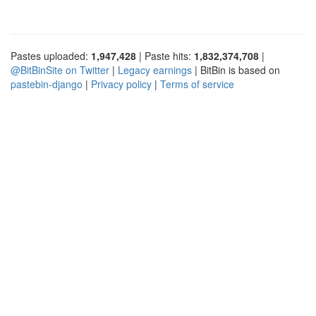
Pastes uploaded:
1,947,428
| Paste hits:
1,832,374,708
|
@BitBinSite on Twitter
|
Legacy earnings
| BitBin is based on
pastebin-django
|
Privacy policy
|
Terms of service